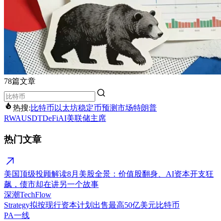
78篇文章
热搜:
比特币
以太坊
稳定币
预测市场
特朗普
RWA
USDT
DeFi
AI
美联储主席
热门文章
美国顶级投顾解读8月美股全景：价值股翻身、AI资本开支狂
飙，债市却在讲另一个故事
深潮TechFlow
Strategy拟按现行资本计划出售最高50亿美元比特币
PA一线