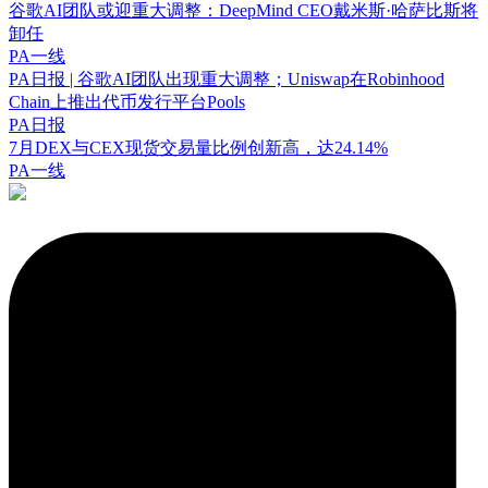
谷歌AI团队或迎重大调整：DeepMind CEO戴米斯·哈萨比斯将
卸任
PA一线
PA日报 | 谷歌AI团队出现重大调整；Uniswap在Robinhood
Chain上推出代币发行平台Pools
PA日报
7月DEX与CEX现货交易量比例创新高，达24.14%
PA一线