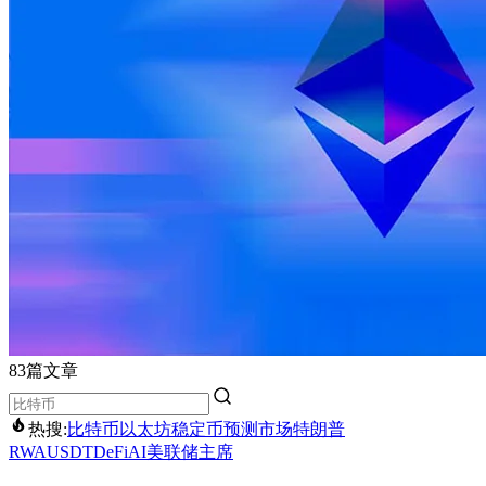
83篇文章
热搜:
比特币
以太坊
稳定币
预测市场
特朗普
RWA
USDT
DeFi
AI
美联储主席