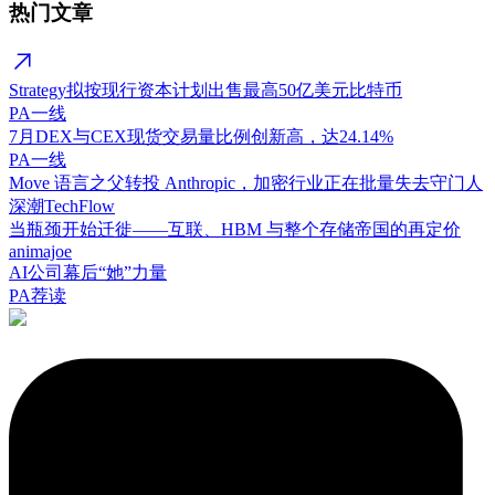
热门文章
Strategy拟按现行资本计划出售最高50亿美元比特币
PA一线
7月DEX与CEX现货交易量比例创新高，达24.14%
PA一线
Move 语言之父转投 Anthropic，加密行业正在批量失去守门人
深潮TechFlow
当瓶颈开始迁徙——互联、HBM 与整个存储帝国的再定价
animajoe
AI公司幕后“她”力量
PA荐读