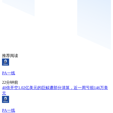
推荐阅读
PA一线
22分钟前
40倍开空1.02亿美元的巨鲸遭部分清算，近一周亏损146万美
元
PA一线