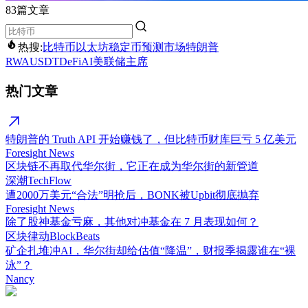
83篇文章
热搜:
比特币
以太坊
稳定币
预测市场
特朗普
RWA
USDT
DeFi
AI
美联储主席
热门文章
特朗普的 Truth API 开始赚钱了，但比特币财库巨亏 5 亿美元
Foresight News
区块链不再取代华尔街，它正在成为华尔街的新管道
深潮TechFlow
遭2000万美元“合法”明抢后，BONK被Upbit彻底抛弃
Foresight News
除了股神基金亏麻，其他对冲基金在 7 月表现如何？
区块律动BlockBeats
矿企扎堆冲AI，华尔街却给估值“降温”，财报季揭露谁在“裸
泳”？
Nancy