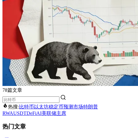
78篇文章
热搜:
比特币
以太坊
稳定币
预测市场
特朗普
RWA
USDT
DeFi
AI
美联储主席
热门文章