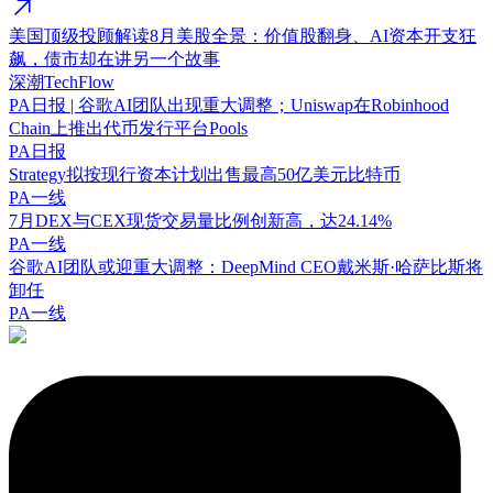
美国顶级投顾解读8月美股全景：价值股翻身、AI资本开支狂
飙，债市却在讲另一个故事
深潮TechFlow
PA日报 | 谷歌AI团队出现重大调整；Uniswap在Robinhood
Chain上推出代币发行平台Pools
PA日报
Strategy拟按现行资本计划出售最高50亿美元比特币
PA一线
7月DEX与CEX现货交易量比例创新高，达24.14%
PA一线
谷歌AI团队或迎重大调整：DeepMind CEO戴米斯·哈萨比斯将
卸任
PA一线