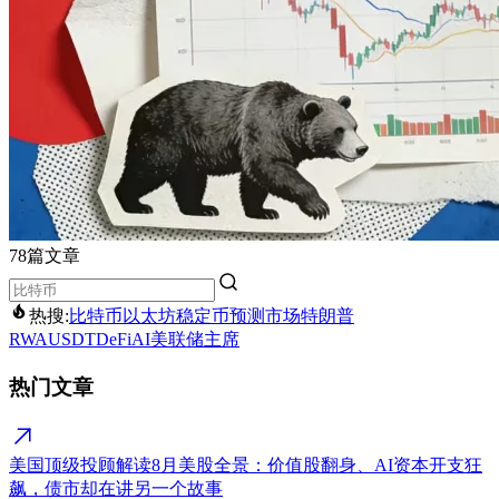
78篇文章
热搜:
比特币
以太坊
稳定币
预测市场
特朗普
RWA
USDT
DeFi
AI
美联储主席
热门文章
美国顶级投顾解读8月美股全景：价值股翻身、AI资本开支狂
飙，债市却在讲另一个故事