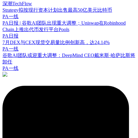
深潮TechFlow
Strategy拟按现行资本计划出售最高50亿美元比特币
PA一线
PA日报 | 谷歌AI团队出现重大调整；Uniswap在Robinhood
Chain上推出代币发行平台Pools
PA日报
7月DEX与CEX现货交易量比例创新高，达24.14%
PA一线
谷歌AI团队或迎重大调整：DeepMind CEO戴米斯·哈萨比斯将
卸任
PA一线