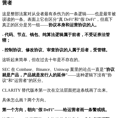
营者
这是整部法案对从业者最有杀伤力的一条逻辑——也是最常被
误读的一条。表面上它在区分"真 DeFi"和"假 DeFi"，但底下
真正的区分是另一组——
协议本身和运营协议的人。
- 代码、节点、钱包、纯算法逻辑属于前者，不受证券法管
辖；
- 控制协议、修改协议、审查协议的人属于后者，受管辖。
这听起来简单，但在过去十年是不存在的。
SEC 在 Coinbase、Binance、Uniswap 案里的论点一直是
"协议
就是产品，产品就是发行人的延伸"
——这种逻辑下没有"协
议"和"运营者"的区分。
CLARITY 替代版本第一次在立法层面把这条线画了出来。
具体怎么画？两个方向。
第一个方向，朝向"假 DeFi"——给运营者画一条警戒线。