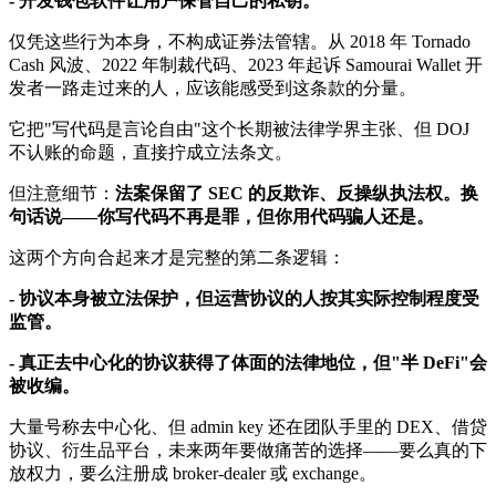
- 开发钱包软件让用户保管自己的私钥。
仅凭这些行为本身，不构成证券法管辖。从 2018 年 Tornado
Cash 风波、2022 年制裁代码、2023 年起诉 Samourai Wallet 开
发者一路走过来的人，应该能感受到这条款的分量。
它把"写代码是言论自由"这个长期被法律学界主张、但 DOJ
不认账的命题，直接拧成立法条文。
但注意细节：
法案保留了 SEC 的反欺诈、反操纵执法权。换
句话说——你写代码不再是罪，但你用代码骗人还是。
这两个方向合起来才是完整的第二条逻辑：
- 协议本身被立法保护，但运营协议的人按其实际控制程度受
监管。
- 真正去中心化的协议获得了体面的法律地位，但"半 DeFi"会
被收编。
大量号称去中心化、但 admin key 还在团队手里的 DEX、借贷
协议、衍生品平台，未来两年要做痛苦的选择——要么真的下
放权力，要么注册成 broker-dealer 或 exchange。