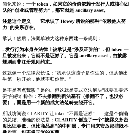
简化来说：
一个 token，如果它的价值依赖于发行人或核心团
队的"创业或管理努力"，那它就是 ancillary asset。
注意这个定义——它承认了 Howey 所说的那种"依赖他人努
力"的关系存在。
承认！然后，法案单独为这种东西建一条规则：
- 发行行为本身在法律上被承认是"涉及证券的"，但 token 一
旦被发出来，它就不是证券了。它是 ancillary asset，由披露
规则而非注册规则约束。
这就像一个法律家长说："我承认这孩子是你生的，但从他出
生第一秒开始，他就不归你管。"
是不是有点荒谬？是的。但这就是美式立法解决"既要又要还
要"的标准操作：
不去推翻判例法基石（推翻不了，也没必
要），而是用一个新的成文法范畴去绕开它。
所以坊间说 CLARITY 让 token "不再是证券"——这是个偷懒
的总结。准确的说法是：
CLARITY 创造了一个"披露义务密
度比证券低、但比商品高"的中间层，专门用来安放那些既不
像股票、也不像玉米的东西。