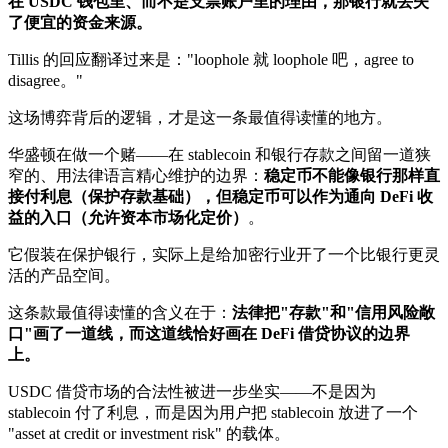
在 USDC 钱包里、而不是支票账户里的理由，那银行就丢失
了便宜的资金来源。
Tillis 的回应翻译过来是："loophole 就 loophole 吧，agree to
disagree。"
这场博弈背后的逻辑，才是这一条最值得读懂的地方。
华盛顿在做一个赌——在 stablecoin 和银行存款之间留一道狭
窄的、用法律语言精心维护的边界：
稳定币不能像银行那样直
接付利息（保护存款基础），但稳定币可以作为通向 DeFi 收
益的入口（允许资本市场化定价）
。
它假装在保护银行，实际上是给加密行业开了一个比银行更灵
活的产品空间。
这条款最值得读懂的含义在于：
法律把"存款"和"信用风险敞
口"画了一道线，而这道线恰好画在 DeFi 借贷协议的边界
上。
USDC 借贷市场的合法性被进一步坐实——不是因为
stablecoin 付了利息，而是因为用户把 stablecoin 放进了一个
"asset at credit or investment risk" 的载体。