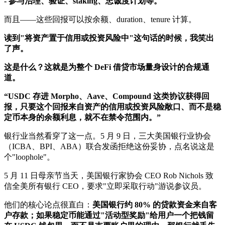
- 参与治理、验证、staking、忠诚度计划等。
而且——这些回报可以按余额、duration、tenure 计算。
读到"将资产置于信用或投资风险中"这句话的时候，我笑出
了声。
这是什么？这就是为整个 DeFi 借贷市场量身设计的合规通
道。
“USDC 存进 Morpho、Aave、Compound 这类协议获得回
报，只要这个回报来自资产的信用或投资风险敞口、而不是稳
定币本身的余额利息，就不在禁令范围内。”
银行业当然看穿了这一点。5 月 9 日，三大美国银行业协会
（ICBA、BPI、ABA）联合发函拒绝这份妥协，点名说这是
个"loophole"。
5 月 11 日母亲节当天，美国银行家协会 CEO Rob Nichols 致
信全美所有银行 CEO，要求"立即采取行动"游说参议员。
他们的核心论点很直白：
美国银行约 80% 的贷款资金来自客
户存款；如果稳定币能通过"活动型奖励"给用户一个把钱留