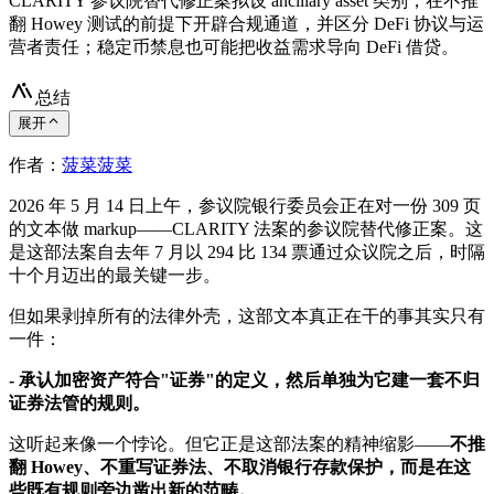
CLARITY 参议院替代修正案拟设 ancillary asset 类别，在不推
翻 Howey 测试的前提下开辟合规通道，并区分 DeFi 协议与运
营者责任；稳定币禁息也可能把收益需求导向 DeFi 借贷。
总结
展开
作者：
菠菜菠菜
2026 年 5 月 14 日上午，参议院银行委员会正在对一份 309 页
的文本做 markup——CLARITY 法案的参议院替代修正案。这
是这部法案自去年 7 月以 294 比 134 票通过众议院之后，时隔
十个月迈出的最关键一步。
但如果剥掉所有的法律外壳，这部文本真正在干的事其实只有
一件：
- 承认加密资产符合"证券"的定义，然后单独为它建一套不归
证券法管的规则。
这听起来像一个悖论。但它正是这部法案的精神缩影——
不推
翻 Howey、不重写证券法、不取消银行存款保护，而是在这
些既有规则旁边凿出新的范畴。