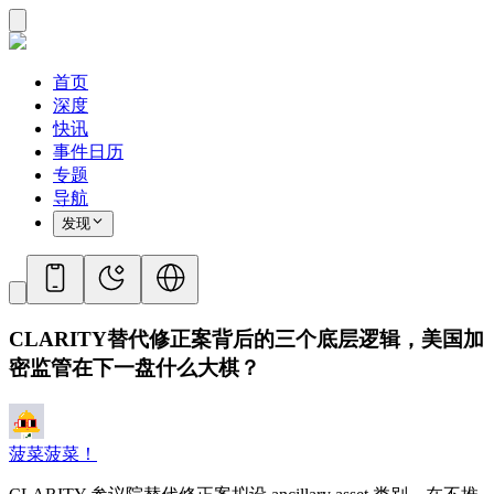
首页
深度
快讯
事件日历
专题
导航
发现
CLARITY替代修正案背后的三个底层逻辑，美国加
密监管在下一盘什么大棋？
菠菜菠菜！