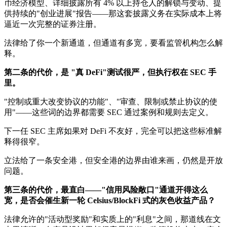
币经济模型、详细披露所有 4% 以上持仓人的解锁与变动、提
供持续的"创业进展"报告——那这套披露义务在实际成本上将
逼近一次完整的证券注册。
法律给了你一个新通道，但通道有多宽，要看监管机构怎么解
释。
第二条的代价，是 "真 DeFi"测试很严，但执行权在 SEC 手
里。
"控制或重大改变协议的功能"、"审查、限制或禁止协议的使
用"——这些词的边界都需要 SEC 通过案例和规则去定义。
下一任 SEC 主席如果对 DeFi 不友好，完全可以把这些标准解
释得很窄。
立法给了一条安全港，但安全港的边界由谁来画，仍然是开放
问题。
第三条的代价，最直白——"信用风险敞口"通道开得这么
宽，是否会催生新一轮 Celsius/BlockFi 式的灰色收益产品？
法律允许的"活动型奖励"和实质上的"利息"之间，那道线在文