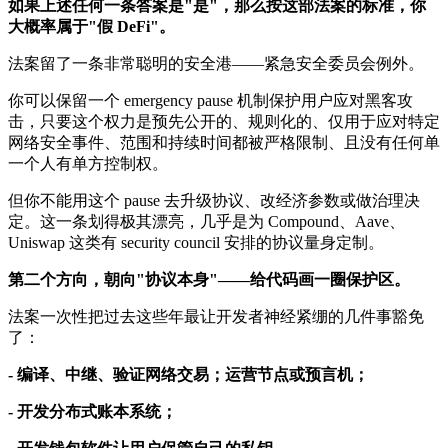
如果上述任何一条答案是"是"，那么按这部法案的标准，你
大概率属于"假 DeFi"。
法案留了一条非常聪明的安全港——紧急安全委员会例外。
你可以保留一个 emergency pause 机制保护用户应对黑客攻
击，只要这个权力是预先公开的、规则化的、仅用于应对特定
网络安全事件、范围和持续时间都被严格限制、且没有任何单
一个人有单方控制权。
但你不能用这个 pause 去升级协议、改经济参数或做治理决
定。这一条划得极其漂亮，几乎是为 Compound、Aave、
Uniswap 这类有 security council 安排的协议量身定制。
第二个方向，朝向"协议本身"——给代码画一圈保护区。
法案一次性把过去这些年最让开发者神经紧绷的几件事豁免
了：
- 编译、中继、验证网络交易；运营节点或预言机；
- 开发分布式账本系统；