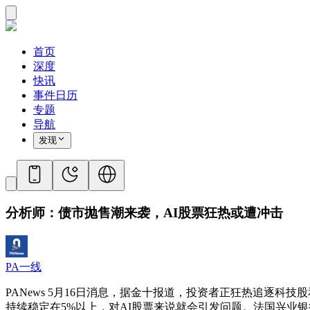
首页
深度
快讯
事件日历
专题
导航
发现
分析师：债市抛售潮来袭，AI股票狂热或遭冲击
PA一线
PANews 5月16日消息，据金十报道，投资者正狂热追逐
持续稳定在5%以上，对AI股票来说就会引发问题。法国兴业银