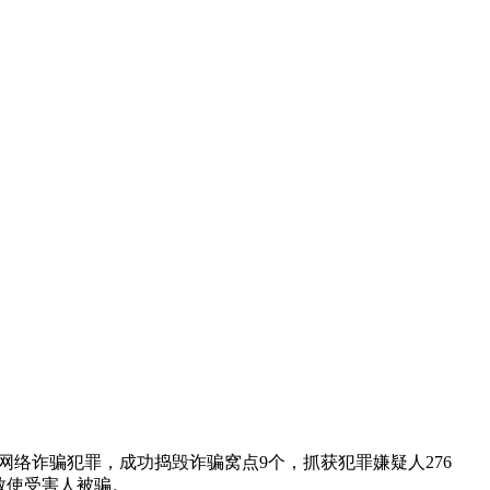
网络诈骗犯罪，成功捣毁诈骗窝点9个，抓获犯罪嫌疑人276
致使受害人被骗。