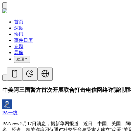
首页
深度
快讯
事件日历
专题
导航
发现
中美阿三国警方首次开展联合打击电信网络诈骗犯罪
PA一线
PANews 5月17日消息，据新华网报道，近日，中国、美
名。经查，相关诈骗团伙通过社交平台与受害人建立“恋爱”