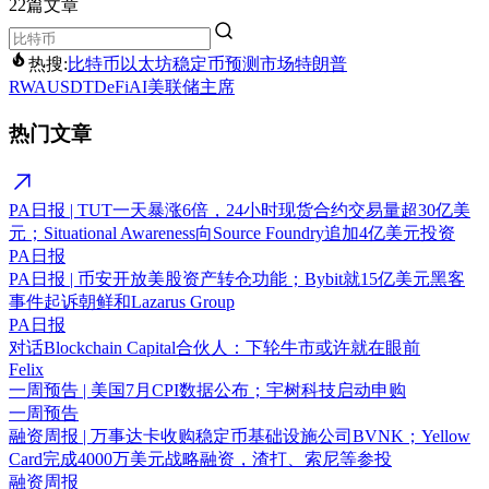
22篇文章
热搜:
比特币
以太坊
稳定币
预测市场
特朗普
RWA
USDT
DeFi
AI
美联储主席
热门文章
PA日报 | TUT一天暴涨6倍，24小时现货合约交易量超30亿美
元；Situational Awareness向Source Foundry追加4亿美元投资
PA日报
PA日报 | 币安开放美股资产转仓功能；Bybit就15亿美元黑客
事件起诉朝鲜和Lazarus Group
PA日报
对话Blockchain Capital合伙人：下轮牛市或许就在眼前
Felix
一周预告 | 美国7月CPI数据公布；宇树科技启动申购
一周预告
融资周报 | 万事达卡收购稳定币基础设施公司BVNK；Yellow
Card完成4000万美元战略融资，渣打、索尼等参投
融资周报