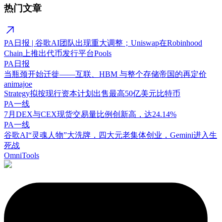
热门文章
PA日报 | 谷歌AI团队出现重大调整；Uniswap在Robinhood
Chain上推出代币发行平台Pools
PA日报
当瓶颈开始迁徙——互联、HBM 与整个存储帝国的再定价
animajoe
Strategy拟按现行资本计划出售最高50亿美元比特币
PA一线
7月DEX与CEX现货交易量比例创新高，达24.14%
PA一线
谷歌AI“灵魂人物”大洗牌，四大元老集体创业，Gemini进入生
死战
OmniTools