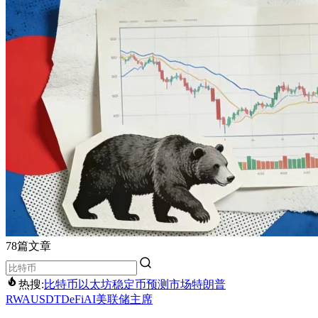
78篇文章
热搜:
比特币
以太坊
稳定币
预测市场
特朗普
RWA
USDT
DeFi
AI
美联储主席