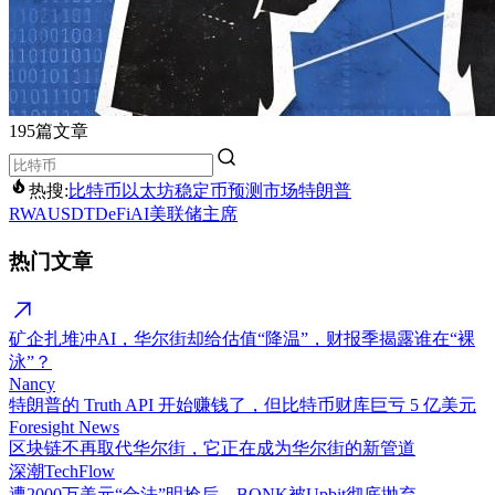
195篇文章
热搜:
比特币
以太坊
稳定币
预测市场
特朗普
RWA
USDT
DeFi
AI
美联储主席
热门文章
矿企扎堆冲AI，华尔街却给估值“降温”，财报季揭露谁在“裸
泳”？
Nancy
特朗普的 Truth API 开始赚钱了，但比特币财库巨亏 5 亿美元
Foresight News
区块链不再取代华尔街，它正在成为华尔街的新管道
深潮TechFlow
遭2000万美元“合法”明抢后，BONK被Upbit彻底抛弃