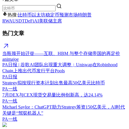
热搜:
比特币
以太坊
稳定币
预测市场
特朗普
RWA
USDT
DeFi
AI
美联储主席
热门文章
当瓶颈开始迁徙——互联、HBM 与整个存储帝国的再定价
animajoe
PA日报 | 谷歌AI团队出现重大调整；Uniswap在Robinhood
Chain上推出代币发行平台Pools
PA日报
Strategy拟按现行资本计划出售最高50亿美元比特币
PA一线
7月DEX与CEX现货交易量比例创新高，达24.14%
PA一线
Michael Saylor：ChatGPT助力Strategy筹资150亿美元，AI时代
关键是“驾驭机器人”
PA一线