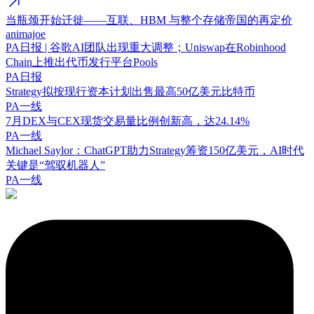
当瓶颈开始迁徙——互联、HBM 与整个存储帝国的再定价
animajoe
PA日报 | 谷歌AI团队出现重大调整；Uniswap在Robinhood
Chain上推出代币发行平台Pools
PA日报
Strategy拟按现行资本计划出售最高50亿美元比特币
PA一线
7月DEX与CEX现货交易量比例创新高，达24.14%
PA一线
Michael Saylor：ChatGPT助力Strategy筹资150亿美元，AI时代
关键是“驾驭机器人”
PA一线