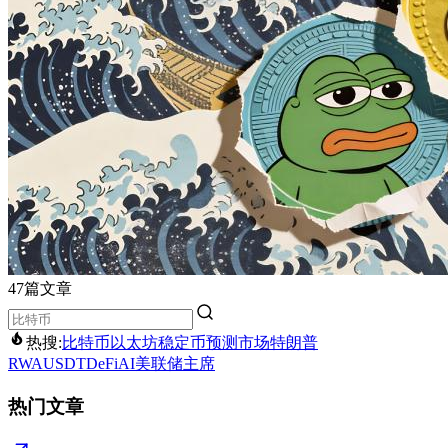
47篇文章
热搜:
比特币
以太坊
稳定币
预测市场
特朗普
RWA
USDT
DeFi
AI
美联储主席
热门文章