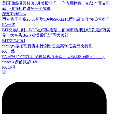
美国顶级投顾解读8月美股全景：价值股翻身、AI资本开支狂
飙，债市却在讲另一个故事
深潮TechFlow
币安将于今晚20:00新增10种bStocks代币化证券作为抵押资产
PA一线
BIT交易时刻：BTC在6万4震荡，预测市场押注8月跌破6万美
元，大空头Burry称美股已近重大顶部
BIT交易时刻
Strategy拟按现行资本计划出售最高50亿美元比特币
PA一线
PA日报 | 字节跳动发布音视频全双工大模型SeedRealtime；
SpaceX盘前跌超10%
PA日报