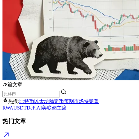
78篇文章
热搜:
比特币
以太坊
稳定币
预测市场
特朗普
RWA
USDT
DeFi
AI
美联储主席
热门文章