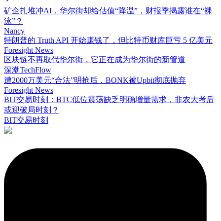
矿企扎堆冲AI，华尔街却给估值“降温”，财报季揭露谁在“裸
泳”？
Nancy
特朗普的 Truth API 开始赚钱了，但比特币财库巨亏 5 亿美元
Foresight News
区块链不再取代华尔街，它正在成为华尔街的新管道
深潮TechFlow
遭2000万美元“合法”明抢后，BONK被Upbit彻底抛弃
Foresight News
BIT交易时刻：BTC低位震荡缺乏明确增量需求，非农大考后
或迎破局时刻？
BIT交易时刻