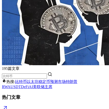
195篇文章
热搜:
比特币
以太坊
稳定币
预测市场
特朗普
RWA
USDT
DeFi
AI
美联储主席
热门文章