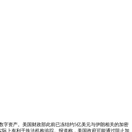
约77亿美元数字资产。美国财政部此前已冻结约5亿美元与伊朗相关的加密
裁的工具，但实际上有利于执法机构追踪。报道称，美国政府可能通过阻止加