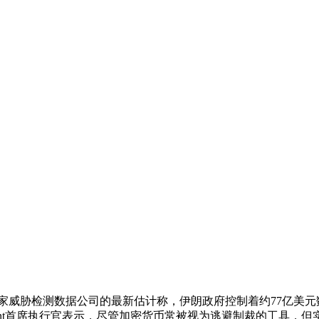
n Botelho援引一家威胁检测数据公司的最新估计称，伊朗政府控制着
et Management首席执行官表示，尽管加密货币常被视为逃避制