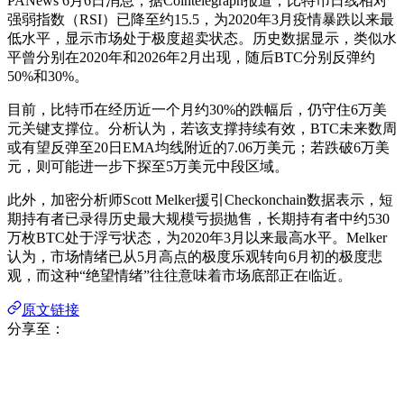
PANews 6月6日消息，据Cointelegraph报道，比特币日线相对
强弱指数（RSI）已降至约15.5，为2020年3月疫情暴跌以来最
低水平，显示市场处于极度超卖状态。历史数据显示，类似水
平曾分别在2020年和2026年2月出现，随后BTC分别反弹约
50%和30%。
目前，比特币在经历近一个月约30%的跌幅后，仍守住6万美
元关键支撑位。分析认为，若该支撑持续有效，BTC未来数周
或有望反弹至20日EMA均线附近的7.06万美元；若跌破6万美
元，则可能进一步下探至5万美元中段区域。
此外，加密分析师Scott Melker援引Checkonchain数据表示，短
期持有者已录得历史最大规模亏损抛售，长期持有者中约530
万枚BTC处于浮亏状态，为2020年3月以来最高水平。Melker
认为，市场情绪已从5月高点的极度乐观转向6月初的极度悲
观，而这种“绝望情绪”往往意味着市场底部正在临近。
原文链接
分享至：