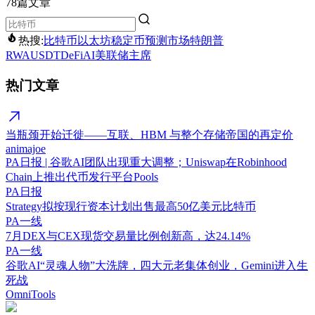
78篇文章
热搜:
比特币
以太坊
稳定币
预测市场
特朗普
RWA
USDT
DeFi
AI
美联储主席
热门文章
当瓶颈开始迁徙——互联、HBM 与整个存储帝国的再定价
animajoe
PA日报 | 谷歌AI团队出现重大调整；Uniswap在Robinhood
Chain上推出代币发行平台Pools
PA日报
Strategy拟按现行资本计划出售最高50亿美元比特币
PA一线
7月DEX与CEX现货交易量比例创新高，达24.14%
PA一线
谷歌AI“灵魂人物”大洗牌，四大元老集体创业，Gemini进入生
死战
OmniTools