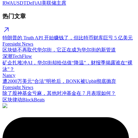
RWA
USDT
DeFi
AI
美联储主席
热门文章
特朗普的 Truth API 开始赚钱了，但比特币财库巨亏 5 亿美元
Foresight News
区块链不再取代华尔街，它正在成为华尔街的新管道
深潮TechFlow
矿企扎堆冲AI，华尔街却给估值“降温”，财报季揭露谁在“裸
泳”？
Nancy
遭2000万美元“合法”明抢后，BONK被Upbit彻底抛弃
Foresight News
除了股神基金亏麻，其他对冲基金在 7 月表现如何？
区块律动BlockBeats