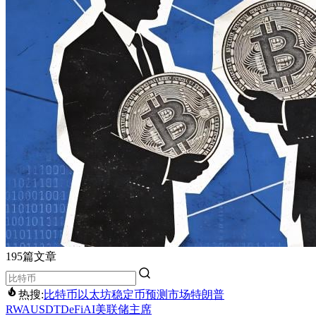
195篇文章
热搜:
比特币
以太坊
稳定币
预测市场
特朗普
RWA
USDT
DeFi
AI
美联储主席