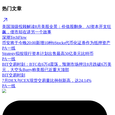
热门文章
美国顶级投顾解读8月美股全景：价值股翻身、AI资本开支狂
飙，债市却在讲另一个故事
深潮TechFlow
币安将于今晚20:00新增10种bStocks代币化证券作为抵押资产
PA一线
Strategy拟按现行资本计划出售最高50亿美元比特币
PA一线
BIT交易时刻：BTC在6万4震荡，预测市场押注8月跌破6万美
元，大空头Burry称美股已近重大顶部
BIT交易时刻
7月DEX与CEX现货交易量比例创新高，达24.14%
PA一线