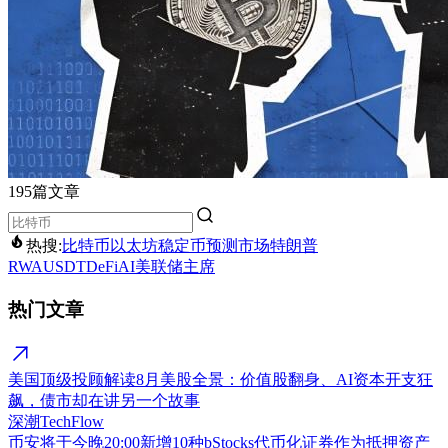
195篇文章
热搜:
比特币
以太坊
稳定币
预测市场
特朗普
RWA
USDT
DeFi
AI
美联储主席
热门文章
美国顶级投顾解读8月美股全景：价值股翻身、AI资本开支狂
飙，债市却在讲另一个故事
深潮TechFlow
币安将于今晚20:00新增10种bStocks代币化证券作为抵押资产