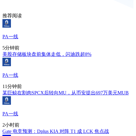
推荐阅读
PA一线
5分钟前
美股存储板块盘前集体走低，闪迪跌超8%
PA一线
11分钟前
某巨鲸在割肉SPCX后转向MU，从币安提出697万美元MUB
PA一线
2小时前
Gate 电竞预测：Dplus KIA 对阵 T1 成 LCK 焦点战