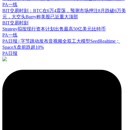
PA一线
BIT交易时刻：BTC在6万4震荡，预测市场押注8月跌破6万美
元，大空头Burry称美股已近重大顶部
BIT交易时刻
Strategy拟按现行资本计划出售最高50亿美元比特币
PA一线
PA日报 | 字节跳动发布音视频全双工大模型SeedRealtime；
SpaceX盘前跌超10%
PA日报