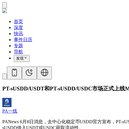
首页
深度
快讯
事件日历
专题
导航
发现
PT-sUSDD/USDT和PT-sUSDD/USDC市场正式上线M
PA一线
PANews 6月8日消息，去中心化稳定币USDD官方宣布，PT-sUSDD
sUSDD借入USDT或USDC获取流动性。