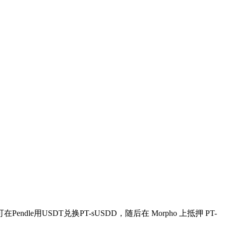
ndle用USDT兑换PT-sUSDD，随后在 Morpho 上抵押 PT-