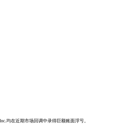
gies, Inc.均在近期市场回调中录得巨额账面浮亏。