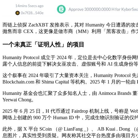
而链上侦探 ZachXBT 发推表示，其对 Humanity 今
抛售而非 CEX，这更像是做市商（MM）利用「黑客攻击」
一个未真正「证明人性」的项目
Humanity Protocol 成立于 2024 年，定位是去中
露个人信息的前提下解决女巫攻击、虚假账号和 AI 生成身份
这个叙事在 2024 年吸引了大量资本关注，Humanity Protocol 先
Blockchain.com 和 Shima Capital 等机构。2025 年 1 月的一轮由
Humanity 基金会也汇聚了众多知名人士，由 Animoca Brands
Yeewai Chong。
2025 年 6 月 25 日，H 代币通过 Fairdrop 机制上
网络上创建的 900 万个 Human ID 中，完成生物识别验证的仅
此外，据 X 平台 SCoin （@ LianFang _）、 AB Kuai 
息图片，真实性受到质疑。网友称其社交平台热度多由项目方