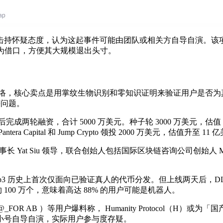
日遭遇的攻击持怀疑态度，认为这起事件可能由团队或相关方自导自演。
作为借口，方便其大规模退出头寸。
心化数字身份网络，核心卖点是用掌纹生物识别和零知识证明来验证用户是否为真
等问题。
后完成两轮融资，合计 5000 万美元。种子轮 3000 万美元，估值 10 亿美
 Pantera Capital 和 Jump Crypto 领投 2000 万美元，估值升至 11
 董事长 Yat Siu 领导，联合创始人包括国际区块链咨询公司创始人 Mari
线，号称是 Web3 历史上首次仅面向已验证真人的代币分发。但上线两天后
约 100 万个，意味着高达 88% 的用户可能是机器人。
. Dong （@_FOR AB ）等用户爆料称， Humanity Proto
小号自导自演，实际用户参与度存疑。