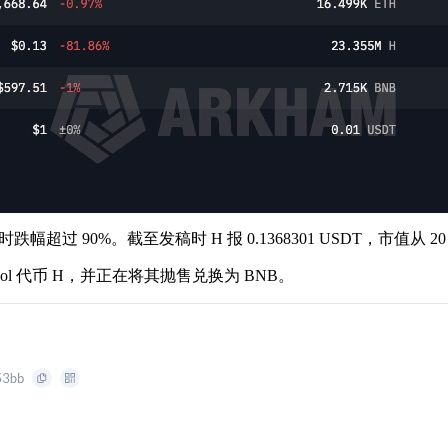
 小时跌幅超过 90%。截至发稿时 H 报 0.1368301 USDT，市值从 
rotocol 代币 H，并正在将其抛售兑换为 BNB。