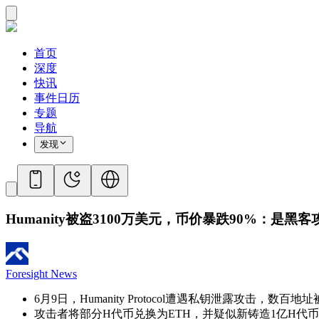
首页
深度
快讯
事件日历
专题
导航
发现
Humanity被盗3100万美元，币价暴跌90%：是
Foresight News
6月9日，Humanity Protocol遭遇私钥泄露攻击，数百
攻击者将部分H代币兑换为ETH，并疑似新铸造1亿H代币