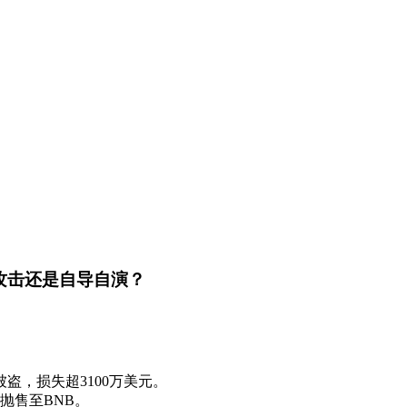
黑客攻击还是自导自演？
地址被盗，损失超3100万美元。
抛售至BNB。