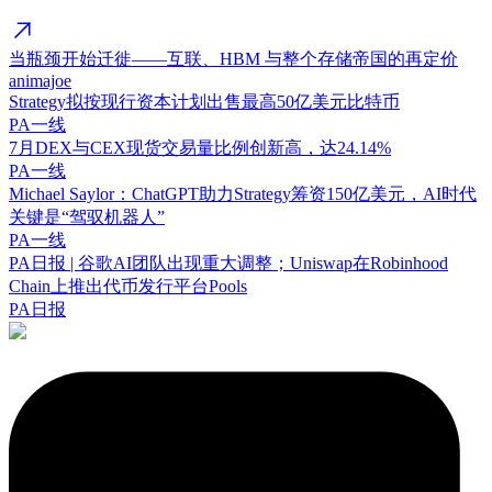
当瓶颈开始迁徙——互联、HBM 与整个存储帝国的再定价
animajoe
Strategy拟按现行资本计划出售最高50亿美元比特币
PA一线
7月DEX与CEX现货交易量比例创新高，达24.14%
PA一线
Michael Saylor：ChatGPT助力Strategy筹资150亿美元，AI时代
关键是“驾驭机器人”
PA一线
PA日报 | 谷歌AI团队出现重大调整；Uniswap在Robinhood
Chain上推出代币发行平台Pools
PA日报