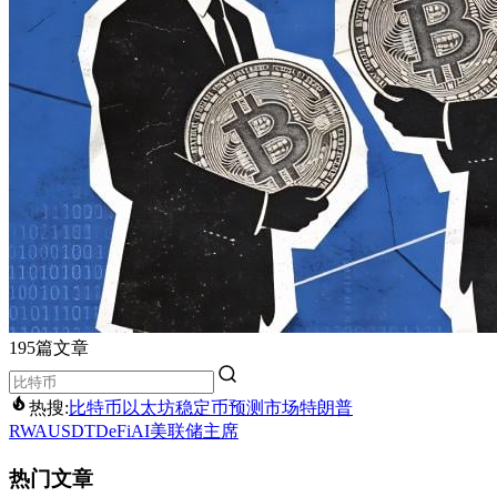
195篇文章
热搜:
比特币
以太坊
稳定币
预测市场
特朗普
RWA
USDT
DeFi
AI
美联储主席
热门文章