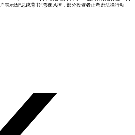
下挫。多名散户表示因“总统背书”忽视风控，部分投资者正考虑法律行动。