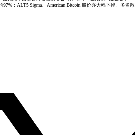
；ALT5 Sigma、American Bitcoin 股价亦大幅