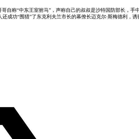
哥哥自称“中东王室驸马”，声称自己的叔叔是沙特国防部长，手
还成功“围猎”了东克利夫兰市长的幕僚长迈克尔·斯梅德利，