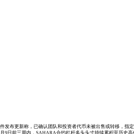
格波动事件发布更新称，已确认团队和投资者代币未被出售或转移，指定做市商Am
月9日前三周内，SAHARA合约杠杆多头头寸持续累积至历史