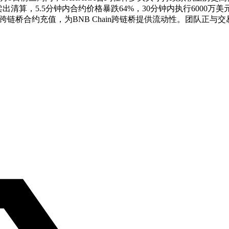
动卖出清算，5.5分钟内合约价格暴跌64%，30分钟内执行600
CCIP跨链桥合约充值，为BNB Chain跨链桥提供流动性。团