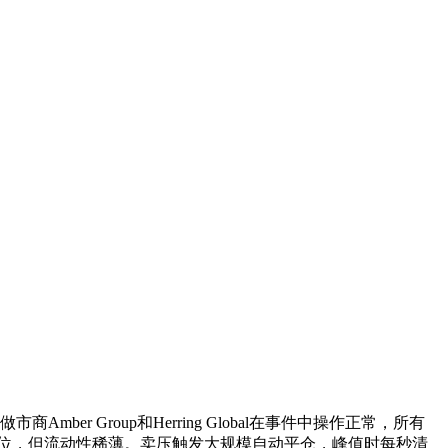
ber Group和Herring Global在事件中操作正常，所有
高位，但流动性稀薄。卖压触发大规模自动平仓，峰值时每秒清