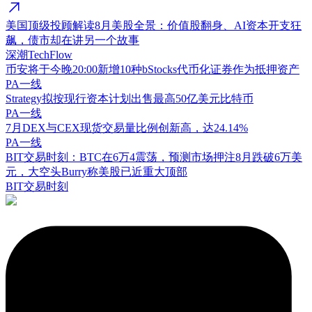
美国顶级投顾解读8月美股全景：价值股翻身、AI资本开支狂
飙，债市却在讲另一个故事
深潮TechFlow
币安将于今晚20:00新增10种bStocks代币化证券作为抵押资产
PA一线
Strategy拟按现行资本计划出售最高50亿美元比特币
PA一线
7月DEX与CEX现货交易量比例创新高，达24.14%
PA一线
BIT交易时刻：BTC在6万4震荡，预测市场押注8月跌破6万美
元，大空头Burry称美股已近重大顶部
BIT交易时刻