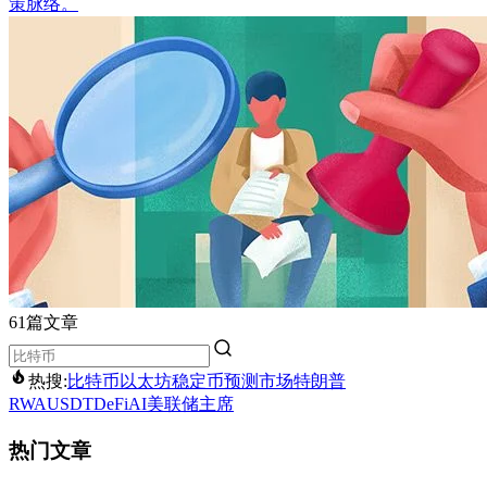
策脉络。
61篇文章
热搜:
比特币
以太坊
稳定币
预测市场
特朗普
RWA
USDT
DeFi
AI
美联储主席
热门文章