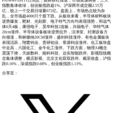
PANews 6月11日消息，据财联社报道，市场震荡调整，三大
指数集体收绿，创业板指跌超1%。沪深两市成交额2.55万
亿，较上一个交易日缩量672亿。盘面上，市场热点较为杂
乱，全市场超4000只个股下跌。从板块来看，半导体材料板块
逆势爆发，靶材、光刻胶、电子特气方向均表现强势，和远气
体6天4板，康强电子、昊华科技2连板，兴福电子、华特气体
20cm涨停。半导体设备板块逆势拉升，洁净室、封测设备方
向领涨，和林微纳20CM涨停，盛剑科技涨停。有色金属板块
表现活跃，翔鹭钨业、贵研铂业、章源钨业涨停。化工板块盘
中走高，六国化工、金牛化工涨停。下跌方面，物理AI概念
震荡下挫，天娱数科、能科科技、达实智能跌停。影视院线概
念集体调整，横店影视、北京文化双双跌停。截至收盘，沪指
跌0.16%，深成指跌0.68%，创业板指跌1.13%。
分享至：