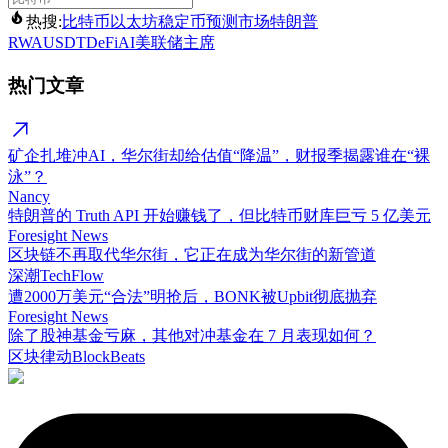
热搜:
比特币
以太坊
稳定币
预测市场
特朗普
RWA
USDT
DeFi
AI
美联储主席
热门文章
矿企扎堆冲AI，华尔街却给估值“降温”，财报季揭露谁在“裸
泳”？
Nancy
特朗普的 Truth API 开始赚钱了，但比特币财库巨亏 5 亿美元
Foresight News
区块链不再取代华尔街，它正在成为华尔街的新管道
深潮TechFlow
遭2000万美元“合法”明抢后，BONK被Upbit彻底抛弃
Foresight News
除了股神基金亏麻，其他对冲基金在 7 月表现如何？
区块律动BlockBeats