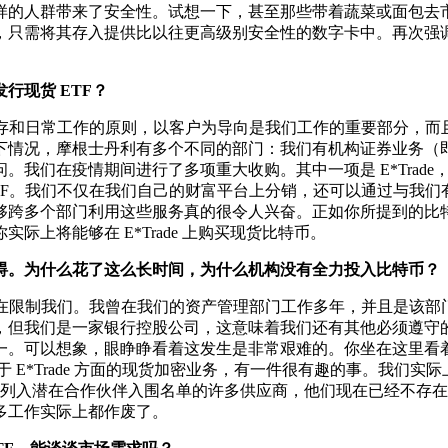
样的人群带来了安全性。试想一下，甚至那些带着蔬菜或面包去
，只需将其存入提供比以往更高级别安全性的数字卡中。再次强
行现货 ETF？
存和日常工作的原则，以客户为导向是我们工作的重要部分，而
下情况，摩根士丹利有多个不同的部门：我们有机构证券业务（
。我们在疫情期间进行了多项重大收购。其中一项是 E*Trad
TF。我们不仅在我们自己的财富平台上分销，还可以通过与我
跨多个部门利用这些服务真的很令人兴奋。正如你所提到的比特
上将能够在 E*Trade 上购买现货比特币。
碍。为什么花了这么长时间，为什么机构没有全力投入比特币？
在限制我们。我曾在我们的资产管理部门工作多年，并且是该部
，但我们是一家银行控股公司，这意味着我们还有其他必须遵守
一。可以想象，眼睁睁看着这发生是非常艰难的。你坐在这里看
 E*Trade 方面的现货加密业务，有一件很有趣的事。我们
评估并列入潜在合作伙伴入围名单的许多供应商，他们现在已经不存在
多工作实际上都作废了。