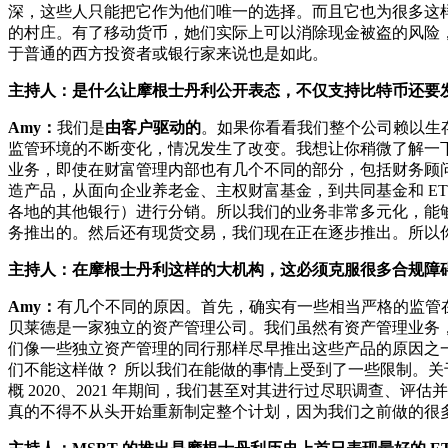
深，这些人只能把它作为他们唯一的选择。而且它也为很多这
的村庄。有了移动货币，她们实际上可以消除现金被盗的风险
于普通的西方投资者或银行家来说也是如此。
主持人：是什么让摩根士丹利公开表态，不仅支持比特币还要发
Amy：
我们是
由客户驱动的
。如果你看看我们整个公司赖以生
监管环境的不断变化，情况发生了改变。我想让你稍微了解一
业务，即使在财富管理内部也有几个不同的部分，包括财务顾问
造产品，从面向企业养老金、主权财富基金，到共同基金和 E
各地的其他银行）进行分销。所以我们的业务非常多元化，能够
务推出的。然后还有现货交易，我们现在正在逐步推出。所以你实际
主持人：在摩根士丹利这样的大机构，这必须克服很多合规障
Amy：
有几个不同的原因。首先，确实有一些相当严格的监管
贝莱德是一家独立的资产管理公司。我们虽然有资产管理业务
们像一些独立资产管理的同行那样尽早推出这些产品的原因之
们不能这样做？ 所以我们在能做的事情上受到了一些限制。关于
概 2020、2021 年期间，我们甚至对其进行过尽职调查、
真的不得不从头开始重新制定整个计划，因为我们之前做的很