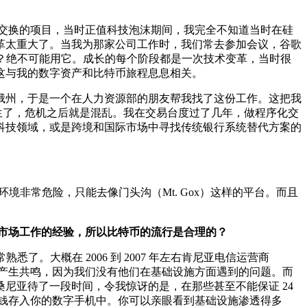
山交换的项目，当时正值科技泡沫期间，我完全不知道当时在硅
变革太重大了。当我为那家公司工作时，我们常去参加会议，谷歌
是什么？绝不可能用它。成长的每个阶段都是一次技术变革，当时很
这与我的数字资产和比特币旅程息息相关。
俄州，于是一个在人力资源部的朋友帮我找了这份工作。这把我
发生了，危机之后就是混乱。我在交易台度过了几年，做程序化交
科技领域，或是跨境和国际市场中寻找传统银行系统替代方案的
境非常危险，只能去像门头沟（Mt. Gox）这样的平台。而且
市场工作的经验，所以比特币的流行是合理的？
悉了。大概在 2006 到 2007 年左右肯尼亚电信运营商
无法产生共鸣，因为我们没有他们在基础设施方面遇到的问题。而
尼亚待了一段时间，令我惊讶的是，在那些甚至不能保证 24
把钱存入你的数字手机中。你可以亲眼看到基础设施渗透得多