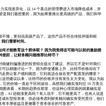
力实现差异化，以 14 个基点的管理费进入市场降低成本，并
发行并托管是我们最想要的，因为如果要推出更高级的产品，我们和华
都不懂，更别说高级产品了。这些产品不符合传统评级和框
，我们需要时间。
么如何才能教育这个群体呢？ 因为我觉得这可能与以前的激励措
这种差距，让财务顾问都推荐比特币？
对稳健到偏激进的投资组合提出了建议。所以它不是针对我们
至可以稍微讨论一下。因为即使通胀上升，比特币价格却在下
的走势让客户感到困惑：它到底适合放在资产配置里的哪里？
出这些建议以来，比特币的价格并没有发生太大变化。我认为如
来，它的价格一直处于区间波动，虽然我们确实涨到过 10 万美元
长期图表看，长期的趋势在那里，但这种心理层面的因素确实是
惑，AI 还能涨更高吗？有人说不，它不能更高了，也有人说是
是成长型投资者。你必须考虑到财务顾问确实有受托责任，他们
具有丰厚收益且更侧重于资本保全的可靠资产。