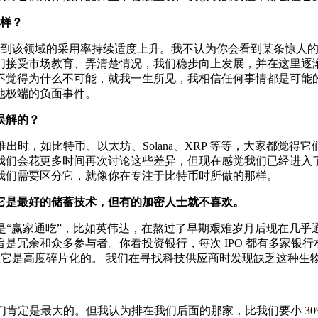
怎样？
看到该领域的采用率持续适度上升。我不认为你会看到某条惊人的 J
们接受市场教育、弄清楚情况，我们稳步向上发展，并在这里逐
，我不觉得为什么不可能，就我一生所见，我相信任何事情都是可
他极端的负面事件。
误解的？
时，如比特币、以太坊、Solana、XRP 等等，大家都觉
我们会花更多时间再次讨论这些差异，但现在感觉我们已经进入了
我们需要区分它，就像你在专注于比特币时所做的那样。
它是最好的储蓄技术，但有的加密人士就不喜欢。
是“赢家通吃”，比如英伟达，在熬过了早期艰难岁月后现在几乎
是冗余和众多参与者。你看投资银行，每次 IPO 都有多家银
里它是高度碎片化的。 我们在寻找科技供应商时发现缺乏这种生
肯定是最大的。但我认为排在我们后面的那家，比我们要小 3