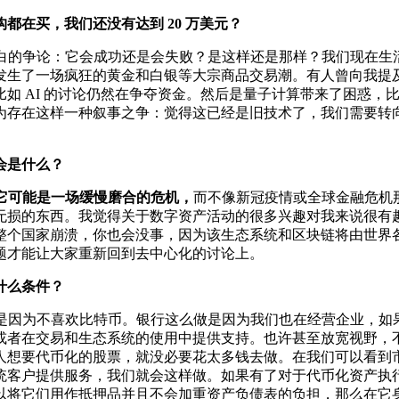
在买，我们还没有达到 20 万美元？
白的争论：它会成功还是会失败？是这样还是那样？我们现在生
发生了一场疯狂的黄金和白银等大宗商品交易潮。有人曾向我提
如 AI 的讨论仍然在争夺资金。然后是量子计算带来了困惑，
认为存在这样一种叙事之争：觉得这已经是旧技术了，我们需要
会是什么？
它可能是一场缓慢磨合的危机，
而不像新冠疫情或全球金融危机
无损的东西。我觉得关于数字资产活动的很多兴趣对我来说很有
整个国家崩溃，你也会没事，因为该生态系统和区块链将由世界
题才能让大家重新回到去中心化的讨论上。
什么条件？
是因为不喜欢比特币。银行这么做是因为我们也在经营企业，如
或者在交易和生态系统的使用中提供支持。也许甚至放宽视野，
人想要代币化的股票，就没必要花太多钱去做。在我们可以看到
统客户提供服务，我们就会这样做。如果有了对于代币化资产执
以将它们用作抵押品并且不会加重资产负债表的负担，那么在它