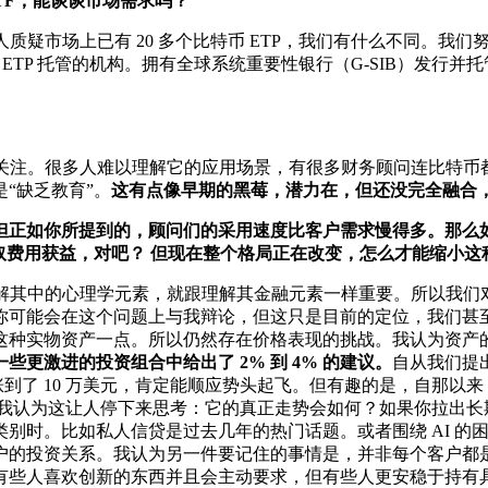
TF，能谈谈市场需求吗？
疑市场上已有 20 多个比特币 ETP，我们有什么不同。我们努
作进行 ETP 托管的机构。拥有全球系统重要性银行（G-SIB）
关注。很多人难以理解它的应用场景，有很多财务顾问连比特币
“缺乏教育”。
这有点像早期的黑莓，潜力在，但还没完全融合
币，但正如你所提到的，顾问们的采用速度比客户需求慢得多。那
从中抽取费用获益，对吧？ 但现在整个格局正在改变，怎么才能缩小
解其中的心理学元素，就跟理解其金融元素一样重要。所以我们
你可能会在这个问题上与我辩论，但这只是目前的定位，我们甚
这种实物资产一点。所以仍然存在价格表现的挑战。我认为资产
一些更激进的投资组合中给出了 2% 到 4% 的建议。
自从我们提
然后涨到了 10 万美元，肯定能顺应势头起飞。但有趣的是，自那以
以，我认为这让人停下来思考：它的真正走势会如何？如果你拉出
别时。比如私人信贷是过去几年的热门话题。或者围绕 AI 的困
户的投资关系。我认为另一件要记住的事情是，并非每个客户都
有些人喜欢创新的东西并且会主动要求，但有些人更安稳于持有