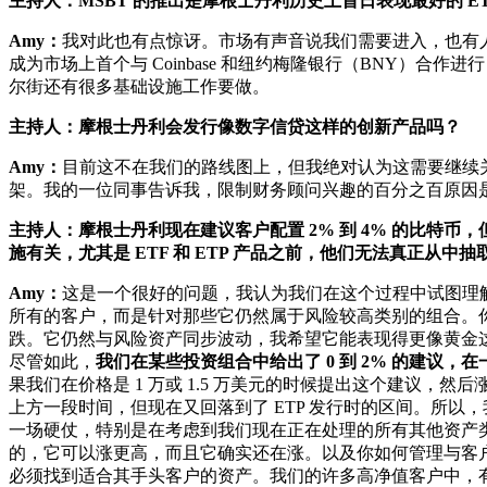
主持人：MSBT 的推出是摩根士丹利历史上首日表现最好的 E
Amy：
我对此也有点惊讶。市场有声音说我们需要进入，也有人质
成为市场上首个与 Coinbase 和纽约梅隆银行（BNY）合
尔街还有很多基础设施工作要做。
主持人：摩根士丹利会发行像数字信贷这样的创新产品吗？
Amy：
目前这不在我们的路线图上，但我绝对认为这需要继续
架。我的一位同事告诉我，限制财务顾问兴趣的百分之百原因是
主持人：摩根士丹利现在建议客户配置 2% 到 4% 的比特
施有关，尤其是 ETF 和 ETP 产品之前，他们无法真正
Amy：
这是一个很好的问题，我认为我们在这个过程中试图理
所有的客户，而是针对那些它仍然属于风险较高类别的组合。
跌。它仍然与风险资产同步波动，我希望它能表现得更像黄金
尽管如此，
我们在某些投资组合中给出了 0 到 2% 的建议，在
果我们在价格是 1 万或 1.5 万美元的时候提出这个建议，
上方一段时间，但现在又回落到了 ETP 发行时的区间。所
一场硬仗，特别是在考虑到我们现在正在处理的所有其他资产类
的，它可以涨更高，而且它确实还在涨。以及你如何管理与客
必须找到适合其手头客户的资产。我们的许多高净值客户中，