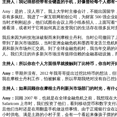
主持人：我记得那些带有全键盘的手机，好像曾经每个人都有
Amy：是的，没人用了。我上大学时主修会计，不能出国留学
谷有多疯狂。我进了一家互联网初创公司，为财富 500 强
当时才刚刚起步，他们试图在会议上用小纸条招人，上面写着“去我
难看清，或者对于它将如何真正改变我们的生活存在很多反对
我后来因为科技泡沫破裂而来到摩根士丹利。当时公司撤回了
带到了新兴市场团队，当时亚洲金融危机和墨西哥龙舌兰危机刚
易和新兴市场外汇交易。到了全球金融危机时，我当年交易的
人。我们关注的许多新兴市场没有值得信赖的金融基础设施，
主持人：所以你在个人方面很早就接触到了比特币，你当时开
Amy：
早期并没有。2012 年我哥哥提出过挖比特币的想法，
我在摩根士丹利工作，怕被解雇，所以早期我绝对没有自己挖
主持人：如果回顾你在摩根士丹利新兴市场部门的时光，有什
Amy：
回顾 2007 年，也就是在全球金融危机之前，我想现在大家
Safaricom 上市时，我们投资了他们，看到移动货币和
且他们当时还是在用翻盖手机做这些事情。由于正规银行业在这
小时供电、满是土路的小村子里，会有一个看起来像孩子摆的柠