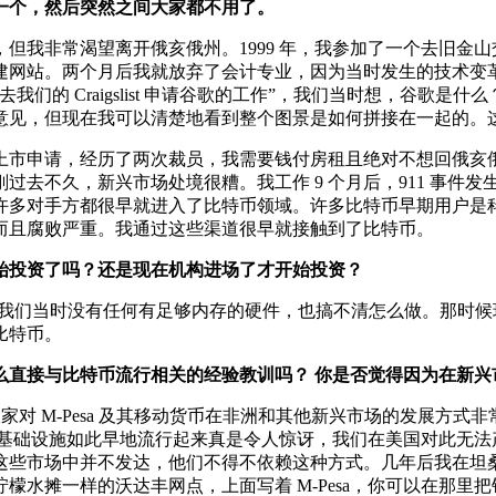
一个，然后突然之间大家都不用了。
，但我非常渴望离开俄亥俄州。1999 年，我参加了一个去旧金
企业建网站。两个月后我就放弃了会计专业，因为当时发生的技术
们的 Craigslist 申请谷歌的工作”，我们当时想，谷歌
意见，但现在我可以清楚地看到整个图景是如何拼接在一起的。
上市申请，经历了两次裁员，我需要钱付房租且绝对不想回俄亥
过去不久，新兴市场处境很糟。我工作 9 个月后，911 事件
许多对手方都很早就进入了比特币领域。许多比特币早期用户是
而且腐败严重。我通过这些渠道很早就接触到了比特币。
始投资了吗？还是现在机构进场了才开始投资？
但我们当时没有任何有足够内存的硬件，也搞不清怎么做。那时候环
比特币。
么直接与比特币流行相关的经验教训吗？ 你是否觉得因为在新兴
对 M-Pesa 及其移动货币在非洲和其他新兴市场的发展方式非常熟
数字支付基础设施如此早地流行起来真是令人惊讶，我们在美国对此
些市场中并不发达，他们不得不依赖这种方式。几年后我在坦桑
檬水摊一样的沃达丰网点，上面写着 M-Pesa，你可以在那里