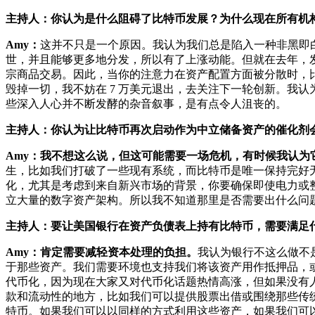
主持人：你认为是什么阻碍了比特币发展？为什么现在所有机构都
Amy：
这并不只是一个原因。我认为我们总是陷入一种非黑即
世，并且能够更多地分发，所以有了上涨动能。但就在去年，
宗商品交易。因此，当你的注意力在资产配置方面被分散时，比
毁掉一切，我不妨在 7 万美元退出，去关注下一轮创新。我
些深入人心并不断发酵的杂音叙事，是有点令人沮丧的。
主持人：你认为让比特币再次启动作为中立储备资产的催化剂
Amy：我不想这么说，但这可能需要一场危机，有时候我认为
生，比如我们打破了一些现有系统，而比特币是唯一保持完好
化，尤其是考虑到来自新兴市场的背景，你要确保即使电力或
立大量的数字资产架构。所以我不知道那里是否需要出什么问
主持人：要让美国银行在资产负债表上持有比特币，需要满足
Amy：肯定需要减轻资本处理的负担。
我认为银行不这么做不
于那些资产。我们需要环境也支持我们将该资产用作抵押品，
代币化，因为现在大家又对代币化话题热情高涨，但如果没有
款和流动性的地方，比如我们可以提供股票出借或围绕那些传
特币。如果我们可以以同样的方式利用这些资产，如果我们可