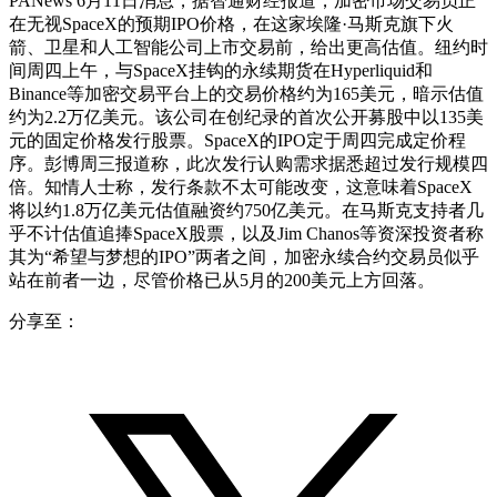
PANews 6月11日消息，据智通财经报道，加密市场交易员正
在无视SpaceX的预期IPO价格，在这家埃隆·马斯克旗下火
箭、卫星和人工智能公司上市交易前，给出更高估值。纽约时
间周四上午，与SpaceX挂钩的永续期货在Hyperliquid和
Binance等加密交易平台上的交易价格约为165美元，暗示估值
约为2.2万亿美元。该公司在创纪录的首次公开募股中以135美
元的固定价格发行股票。SpaceX的IPO定于周四完成定价程
序。彭博周三报道称，此次发行认购需求据悉超过发行规模四
倍。知情人士称，发行条款不太可能改变，这意味着SpaceX
将以约1.8万亿美元估值融资约750亿美元。在马斯克支持者几
乎不计估值追捧SpaceX股票，以及Jim Chanos等资深投资者称
其为“希望与梦想的IPO”两者之间，加密永续合约交易员似乎
站在前者一边，尽管价格已从5月的200美元上方回落。
分享至：