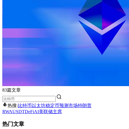
83篇文章
热搜:
比特币
以太坊
稳定币
预测市场
特朗普
RWA
USDT
DeFi
AI
美联储主席
热门文章