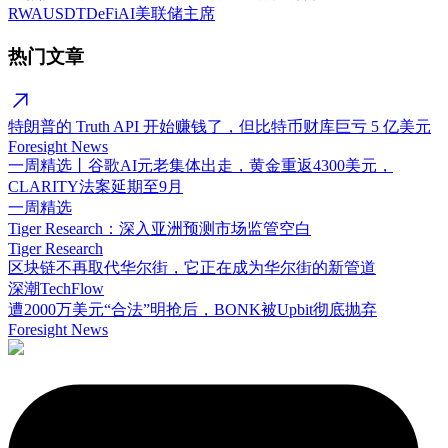
RWA
USDT
DeFi
AI
美联储主席
热门文章
特朗普的 Truth API 开始赚钱了，但比特币财库巨亏 5 亿美元
Foresight News
一周精选丨谷歌AI元老集体出走，黄金重返4300美元，
CLARITY法案延期至9月
一周精选
Tiger Research：深入亚洲预测市场监管空白
Tiger Research
区块链不再取代华尔街，它正在成为华尔街的新管道
深潮TechFlow
遭2000万美元“合法”明抢后，BONK被Upbit彻底抛弃
Foresight News