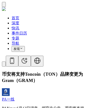
首页
深度
快讯
事件日历
专题
导航
发现
币安将支持Toncoin（TON）品牌变更为
Gram（GRAM）
PA一线