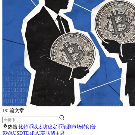
195篇文章
热搜:
比特币
以太坊
稳定币
预测市场
特朗普
RWA
USDT
DeFi
AI
美联储主席