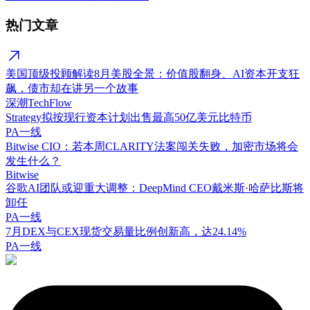
热门文章
美国顶级投顾解读8月美股全景：价值股翻身、AI资本开支狂
飙，债市却在讲另一个故事
深潮TechFlow
Strategy拟按现行资本计划出售最高50亿美元比特币
PA一线
Bitwise CIO：若本周CLARITY法案闯关失败，加密市场将会
发生什么？
Bitwise
谷歌AI团队或迎重大调整：DeepMind CEO戴米斯·哈萨比斯将
卸任
PA一线
7月DEX与CEX现货交易量比例创新高，达24.14%
PA一线