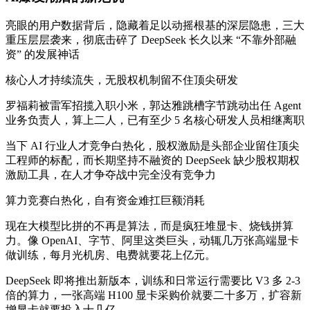
亮眼的用户数据背后，隐藏着足以动摇根基的深层隐患，三大
重压层层袭来，彻底击碎了 DeepSeek 长久以来 “不靠外部融
资” 的发展神话
核心人才持续流失，无股权机制留不住顶尖研发
罗福莉被雷军招揽入职小米，郭达雅跳槽字节跳动出任 Agent
业务负责人，算上二人，已有至少 5 名核心研发人员相继离职
当下 AI 行业人才竞争白热化，股权激励是头部企业留住顶尖
工程师的标配，而长期坚持不融资的 DeepSeek 缺少股权期权
激励工具，在人才争夺战中完全没有竞争力
算力竞赛白热化，自有资金难扛巨额消耗
现在大模型比拼的不再是算法，而是疯狂堆显卡、烧钱拼算
力。像 OpenAI、字节、阿里这类巨头，动辄几万张高端显卡
做训练，每月光机房、电费就要花上亿元。
DeepSeek 即将推出新版本，训练和日常运行需要比 V3 多 2-3
倍的算力，一张高端 H100 显卡采购价就要二十多万，扩容新
增显卡就要投入十几亿