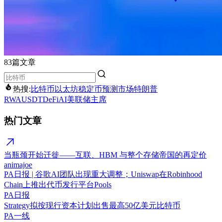
83篇文章
热搜:
比特币
以太坊
稳定币
预测市场
特朗普
RWA
USDT
DeFi
AI
美联储主席
热门文章
当瓶颈开始迁徙——互联、HBM 与整个存储帝国的再定价
animajoe
PA日报 | 谷歌AI团队出现重大调整；Uniswap在Robinhood
Chain上推出代币发行平台Pools
PA日报
Strategy拟按现行资本计划出售最高50亿美元比特币
PA一线