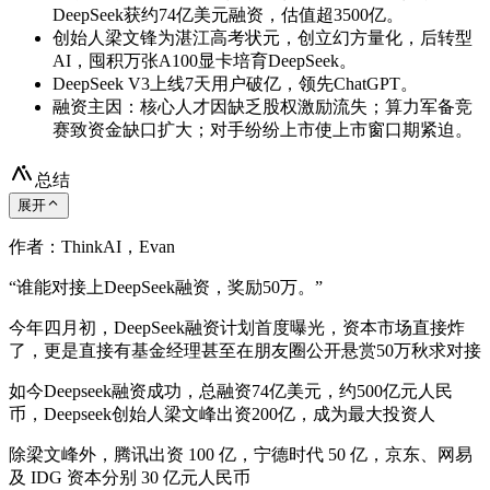
DeepSeek获约74亿美元融资，估值超3500亿。
创始人梁文锋为湛江高考状元，创立幻方量化，后转型
AI，囤积万张A100显卡培育DeepSeek。
DeepSeek V3上线7天用户破亿，领先ChatGPT。
融资主因：核心人才因缺乏股权激励流失；算力军备竞
赛致资金缺口扩大；对手纷纷上市使上市窗口期紧迫。
总结
展开
作者：ThinkAI，Evan
“谁能对接上DeepSeek融资，奖励50万。”
今年四月初，DeepSeek融资计划首度曝光，资本市场直接炸
了，更是直接有基金经理甚至在朋友圈公开悬赏50万秋求对接
如今Deepseek融资成功，总融资74亿美元，约500亿元人民
币，Deepseek创始人梁文峰出资200亿，成为最大投资人
除梁文峰外，腾讯出资 100 亿，宁德时代 50 亿，京东、网易
及 IDG 资本分别 30 亿元人民币