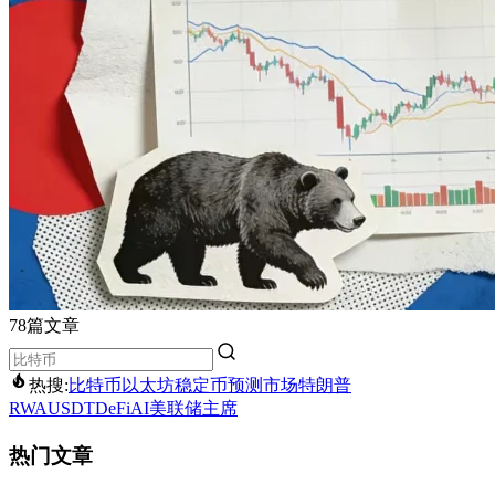
78篇文章
热搜:
比特币
以太坊
稳定币
预测市场
特朗普
RWA
USDT
DeFi
AI
美联储主席
热门文章