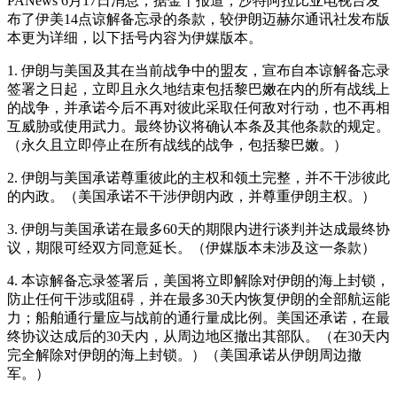
PANews 6月17日消息，据金十报道，沙特阿拉比亚电视台发
布了伊美14点谅解备忘录的条款，较伊朗迈赫尔通讯社发布版
本更为详细，以下括号内容为伊媒版本。
1. 伊朗与美国及其在当前战争中的盟友，宣布自本谅解备忘录
签署之日起，立即且永久地结束包括黎巴嫩在内的所有战线上
的战争，并承诺今后不再对彼此采取任何敌对行动，也不再相
互威胁或使用武力。最终协议将确认本条及其他条款的规定。
（永久且立即停止在所有战线的战争，包括黎巴嫩。）
2. 伊朗与美国承诺尊重彼此的主权和领土完整，并不干涉彼此
的内政。（美国承诺不干涉伊朗内政，并尊重伊朗主权。）
3. 伊朗与美国承诺在最多60天的期限内进行谈判并达成最终协
议，期限可经双方同意延长。（伊媒版本未涉及这一条款）
4. 本谅解备忘录签署后，美国将立即解除对伊朗的海上封锁，
防止任何干涉或阻碍，并在最多30天内恢复伊朗的全部航运能
力；船舶通行量应与战前的通行量成比例。美国还承诺，在最
终协议达成后的30天内，从周边地区撤出其部队。（在30天内
完全解除对伊朗的海上封锁。）（美国承诺从伊朗周边撤
军。）