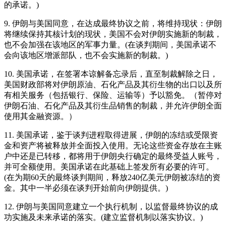
的承诺。)
9. 伊朗与美国同意，在达成最终协议之前，将维持现状：伊朗
将继续保持其核计划的现状，美国不会对伊朗实施新的制裁，
也不会加强在该地区的军事力量。(在谈判期间，美国承诺不
会向该地区增派部队，也不会实施新的制裁。)
10. 美国承诺，在签署本谅解备忘录后，直至制裁解除之日，
美国财政部将对伊朗原油、石化产品及其衍生物的出口以及所
有相关服务（包括银行、保险、运输等）予以豁免。（暂停对
伊朗石油、石化产品及其衍生品销售的制裁，并允许伊朗全面
使用其金融资源。）
11. 美国承诺，鉴于谈判进程取得进展，伊朗的冻结或受限资
金和资产将被释放并全面投入使用。无论这些资金存放在主账
户中还是已转移，都将用于伊朗央行确定的最终受益人账号，
并可全额使用。美国承诺在此基础上签发所有必要的许可。
(在为期60天的最终谈判期间，释放240亿美元伊朗被冻结的资
金。其中一半必须在谈判开始前向伊朗提供。)
12. 伊朗与美国同意建立一个执行机制，以监督最终协议的成
功实施及未来承诺的落实。(建立监督机制以落实协议。)