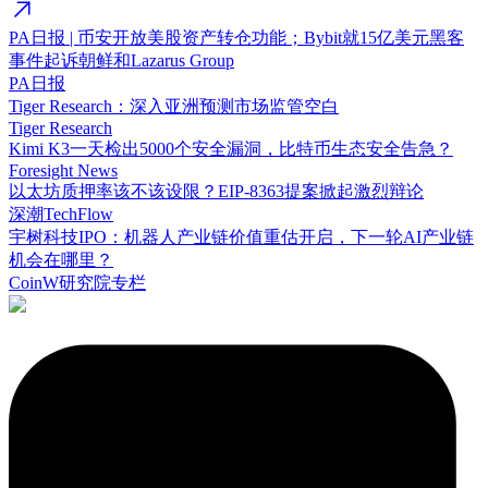
PA日报 | 币安开放美股资产转仓功能；Bybit就15亿美元黑客
事件起诉朝鲜和Lazarus Group
PA日报
Tiger Research：深入亚洲预测市场监管空白
Tiger Research
Kimi K3一天检出5000个安全漏洞，比特币生态安全告急？
Foresight News
以太坊质押率该不该设限？EIP-8363提案掀起激烈辩论
深潮TechFlow
宇树科技IPO：机器人产业链价值重估开启，下一轮AI产业链
机会在哪里？
CoinW研究院专栏