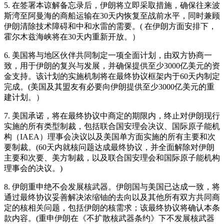
5. 在签署本谅解备忘录后，伊朗将立即采取措施，确保往来波
斯湾至阿曼海的商船运输在30天内恢复至战前水平，同时兼顾
伊朗清除技术障碍和中和水雷的需要。( 在伊朗方面安排下，
霍尔木兹海峡将在30天内重新开放。）
6. 美国将与地区伙伴共同制定一项全面计划，由双方协商一
致，用于伊朗的复兴与发展，并确保提供至少3000亿美元的资
金支持。该计划的实施机制将在最终协议框架内于60天内制定
完成。(美国及其盟友有必要向伊朗提供至少3000亿美元的重
建计划。）
7. 美国承诺，将在最终协议中商定的期限内，终止对伊朗现行
实施的所有类型制裁，包括联合国安理会决议、国际原子能机
构（IAEA）理事会决议以及美国单方面实施的所有主要和次
要制裁。(60天内就核问题达成最终协议，并全面解除对伊朗
主要和次要、美方制裁，以及联合国安理会和国际原子能机构
理事会的决议。)
8. 伊朗重申绝不会发展核武器。伊朗国与美国已达成一致，将
通过最终协议妥善解决浓缩铀的去向以及其他所有双方共同商
定的核相关问题，包括伊朗的核需求；该最终协议将确认本条
款内容。(重申伊朗在《不扩散核武器条约》下不发展核武器