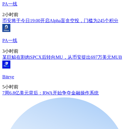
PA一线
2小时前
币安将于今日19:00开启Alpha盲盒空投，门槛为245个积分
PA一线
3小时前
某巨鲸在割肉SPCX后转向MU，从币安提出697万美元MUB
Biteye
5小时前
7周6.8亿美元背后：RWA开始争夺金融操作系统