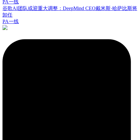
PA一线
谷歌AI团队或迎重大调整：DeepMind CEO戴米斯·哈萨比斯将
卸任
PA一线