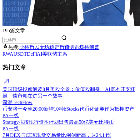
195篇文章
热搜:
比特币
以太坊
稳定币
预测市场
特朗普
RWA
USDT
DeFi
AI
美联储主席
热门文章
美国顶级投顾解读8月美股全景：价值股翻身、AI资本开支狂
飙，债市却在讲另一个故事
深潮TechFlow
币安将于今晚20:00新增10种bStocks代币化证券作为抵押资产
PA一线
Strategy拟按现行资本计划出售最高50亿美元比特币
PA一线
7月DEX与CEX现货交易量比例创新高，达24.14%