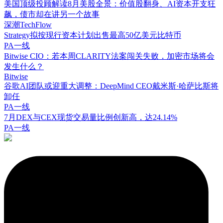
美国顶级投顾解读8月美股全景：价值股翻身、AI资本开支狂
飙，债市却在讲另一个故事
深潮TechFlow
Strategy拟按现行资本计划出售最高50亿美元比特币
PA一线
Bitwise CIO：若本周CLARITY法案闯关失败，加密市场将会
发生什么？
Bitwise
谷歌AI团队或迎重大调整：DeepMind CEO戴米斯·哈萨比斯将
卸任
PA一线
7月DEX与CEX现货交易量比例创新高，达24.14%
PA一线