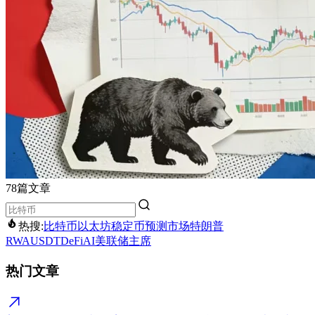
78篇文章
热搜:
比特币
以太坊
稳定币
预测市场
特朗普
RWA
USDT
DeFi
AI
美联储主席
热门文章