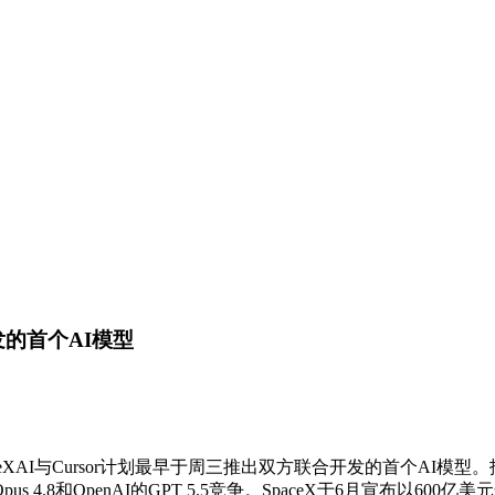
发的首个AI模型
n报道，SpaceXAI与Cursor计划最早于周三推出双方联合开发的
4.8和OpenAI的GPT 5.5竞争。SpaceX于6月宣布以600亿美