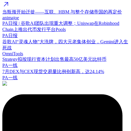
当瓶颈开始迁徙——互联、HBM 与整个存储帝国的再定价
animajoe
PA日报 | 谷歌AI团队出现重大调整；Uniswap在Robinhood
Chain上推出代币发行平台Pools
PA日报
谷歌AI“灵魂人物”大洗牌，四大元老集体创业，Gemini进入生
死战
OmniTools
Strategy拟按现行资本计划出售最高50亿美元比特币
PA一线
7月DEX与CEX现货交易量比例创新高，达24.14%
PA一线