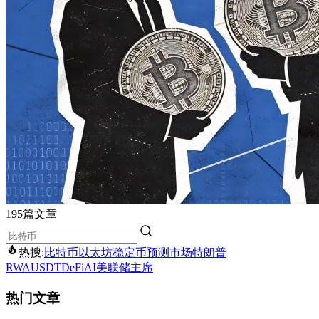
195篇文章
热搜:
比特币
以太坊
稳定币
预测市场
特朗普
RWA
USDT
DeFi
AI
美联储主席
热门文章