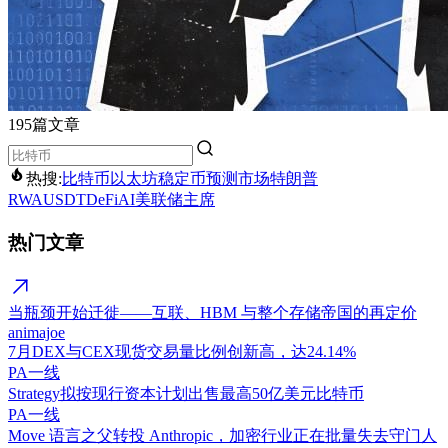
195篇文章
热搜:
比特币
以太坊
稳定币
预测市场
特朗普
RWA
USDT
DeFi
AI
美联储主席
热门文章
当瓶颈开始迁徙——互联、HBM 与整个存储帝国的再定价
animajoe
7月DEX与CEX现货交易量比例创新高，达24.14%
PA一线
Strategy拟按现行资本计划出售最高50亿美元比特币
PA一线
Move 语言之父转投 Anthropic，加密行业正在批量失去守门人