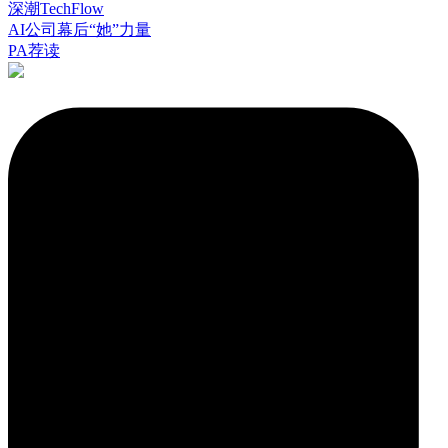
深潮TechFlow
AI公司幕后“她”力量
PA荐读