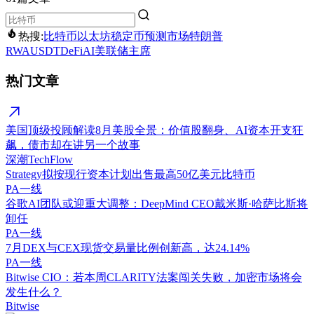
热搜:
比特币
以太坊
稳定币
预测市场
特朗普
RWA
USDT
DeFi
AI
美联储主席
热门文章
美国顶级投顾解读8月美股全景：价值股翻身、AI资本开支狂
飙，债市却在讲另一个故事
深潮TechFlow
Strategy拟按现行资本计划出售最高50亿美元比特币
PA一线
谷歌AI团队或迎重大调整：DeepMind CEO戴米斯·哈萨比斯将
卸任
PA一线
7月DEX与CEX现货交易量比例创新高，达24.14%
PA一线
Bitwise CIO：若本周CLARITY法案闯关失败，加密市场将会
发生什么？
Bitwise