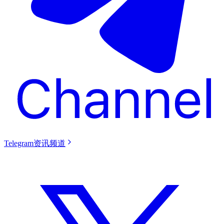
Telegram资讯频道