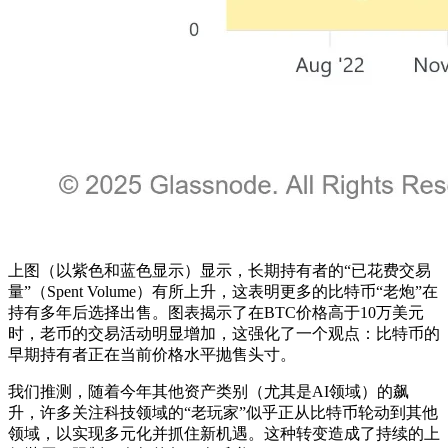
上图（以紫色和蓝色显示）显示，长期持有者的“已花费交易
量”（Spent Volume）有所上升，这表明更多的比特币“老炮”在
持有多年后选择出售。图表揭示了在BTC价格高于10万美元
时，老币的交易活动明显增加，这强化了一个观点：比特币的
早期持有者正在当前价格水平抛售头寸。
我们推测，随着今年其他资产类别（尤其是AI领域）的飙
升，许多关注科技领域的“老玩家”似乎正从比特币轮动到其他
领域，以实现多元化并抓住新机遇。这种转变造成了持续的上