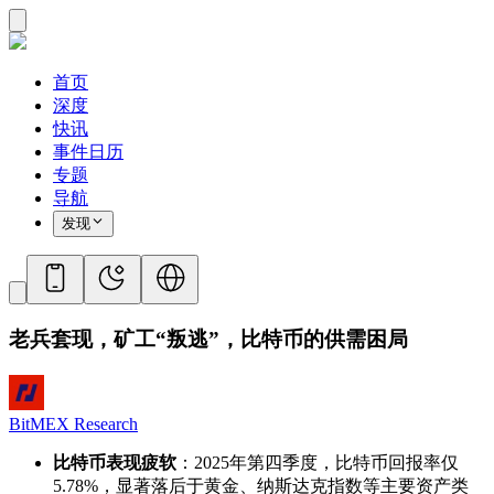
首页
深度
快讯
事件日历
专题
导航
发现
老兵套现，矿工“叛逃”，比特币的供需困局
BitMEX Research
比特币表现疲软
：2025年第四季度，比特币回报率仅
5.78%，显著落后于黄金、纳斯达克指数等主要资产类