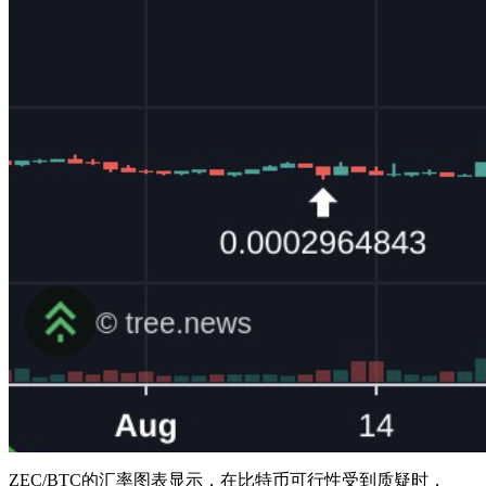
ZEC/BTC的汇率图表显示，在比特币可行性受到质疑时，