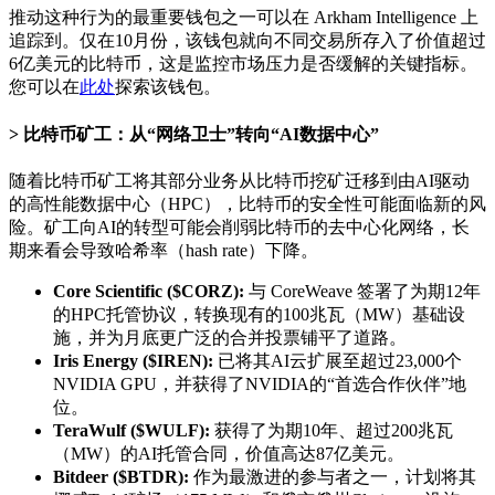
推动这种行为的最重要钱包之一可以在 Arkham Intelligence 上
追踪到。仅在10月份，该钱包就向不同交易所存入了价值超过
6亿美元的比特币，这是监控市场压力是否缓解的关键指标。
您可以在
此处
探索该钱包。
比特币矿工：从“网络卫士”转向“AI数据中心”
随着比特币矿工将其部分业务从比特币挖矿迁移到由AI驱动
的高性能数据中心（HPC），比特币的安全性可能面临新的风
险。矿工向AI的转型可能会削弱比特币的去中心化网络，长
期来看会导致哈希率（hash rate）下降。
Core Scientific ($CORZ):
与 CoreWeave 签署了为期12年
的HPC托管协议，转换现有的100兆瓦（MW）基础设
施，并为月底更广泛的合并投票铺平了道路。
Iris Energy ($IREN):
已将其AI云扩展至超过23,000个
NVIDIA GPU，并获得了NVIDIA的“首选合作伙伴”地
位。
TeraWulf ($WULF):
获得了为期10年、超过200兆瓦
（MW）的AI托管合同，价值高达87亿美元。
Bitdeer ($BTDR):
作为最激进的参与者之一，计划将其