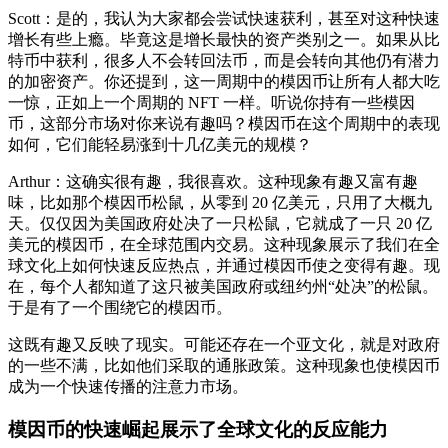
Scott：是的，我认为大家都会尝试快速获利，甚至对这种快速
增长有些上瘾。毕竟这是增长最快的资产类别之一。如果从比
特币中获利，很多人不会转回法币，而是会转向其他仍有潜力
的加密资产。你还提到，这一周期中的模因币让所有人都大吃
一惊，正如上一个周期的 NFT 一样。听说你持有一些模因
币，这部分市场对你来说有趣吗？模因币在这个周期中的表现
如何，它们能轻易涨到十几亿美元的规模？
Arthur：这确实很有趣，我很喜欢。这种现象有趣又富有趣
味，比如那个模因币松鼠，从零到 20 亿美元，只用了大概九
天。仅仅因为美国政府处决了一只松鼠，它就成了一只 20 亿
美元的模因币，在全球范围内交易。这种现象展示了我们在全
球文化上如何快速反应热点，并通过模因币使之变得有趣。现
在，每个人都知道了这只被美国政府或纽约州“处决”的松鼠。
于是有了一个围绕它的模因币。
这既有趣又反映了现实。可能还存在一个亚文化，就是对政府
的一些不满，比如他们采取的通胀政策。这种现象也使模因币
成为一个快速传播的注意力市场。
模因币的快速崛起展示了全球文化的反应能力