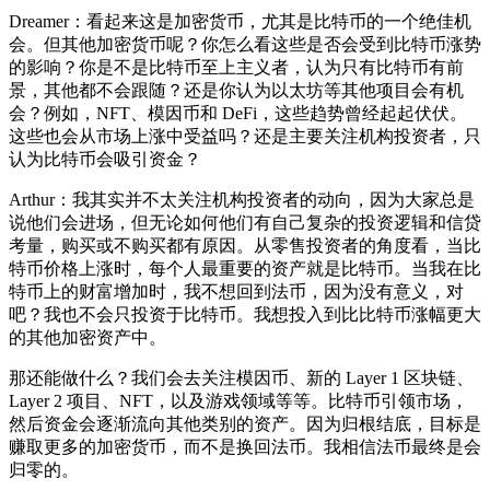
Dreamer：看起来这是加密货币，尤其是比特币的一个绝佳机
会。但其他加密货币呢？你怎么看这些是否会受到比特币涨势
的影响？你是不是比特币至上主义者，认为只有比特币有前
景，其他都不会跟随？还是你认为以太坊等其他项目会有机
会？例如，NFT、模因币和 DeFi，这些趋势曾经起起伏伏。
这些也会从市场上涨中受益吗？还是主要关注机构投资者，只
认为比特币会吸引资金？
Arthur：我其实并不太关注机构投资者的动向，因为大家总是
说他们会进场，但无论如何他们有自己复杂的投资逻辑和信贷
考量，购买或不购买都有原因。从零售投资者的角度看，当比
特币价格上涨时，每个人最重要的资产就是比特币。当我在比
特币上的财富增加时，我不想回到法币，因为没有意义，对
吧？我也不会只投资于比特币。我想投入到比比特币涨幅更大
的其他加密资产中。
那还能做什么？我们会去关注模因币、新的 Layer 1 区块链、
Layer 2 项目、NFT，以及游戏领域等等。比特币引领市场，
然后资金会逐渐流向其他类别的资产。因为归根结底，目标是
赚取更多的加密货币，而不是换回法币。我相信法币最终是会
归零的。