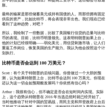
济中的信贷量，以推动生产和提高工资水平。这些都会导致通
胀。
最终的输家是那些储蓄美元或持有国债的人。而那些拥有固定
供应的资产，比如比特币，将会表现非常出色。我们现在已经
看到了这种趋势，对吧？
所以，我绘制了一些数据，比较了美国银行信贷的总量与比特
币的表现。目前，比特币明显领先。这表明特朗普如果上台，
他的计划已经很明确——弱化美元，用信贷刺激市场，让人们
重返工作岗位，恢复美国的生产能力。我认为他会按照这个计
划执行。
比特币是否会达到 100 万美元？
Scott：有个关于特朗普的后续问题。你曾做过一个大胆的预
测，认为如果特朗普上台，比特币会达到 100 万美元。你现在
还认为这一切会如预期般发展吗？你依然有信心吗？
Arthur：我很有信心，但不确定是否会在短时间内实现。实际
上，这个趋势从特朗普在 2016 年当选总统时就已经开始了。
当时他推动了针对中国的贸易战，而民主党和拜登政府上台后
又延续了这种政策。所以现在，这种对抗已经深入美国的政治