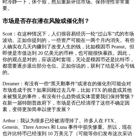
时冷静一下，休个假，然后重新评估市场。保持理性非常重
要。
市场是否存在潜在风险或催化剂？
Scott：在这种情况下，人们很容易经历一轮“过山车”式的市场
波动。正如你提到的，一些资产可能在一两个月内消失。有些
人确实在几天内赚到了改变人生的钱，比如模因币 Peanut。但
即便是市值达到 20 亿美元的币种，也可能很快暴跌。因此，
你的观点是对的，应该适时套现，无论是模因币还是比特币，
都需要逐步退出部分仓位。正如你说的，获利了结是不会亏钱
的。
Dreamer：有没有一些“黑天鹅事件”或潜在的催化剂可能会对
市场造成干扰？如果回顾过去几年，比如 FTX 的崩盘或其他
未被预见的事件，有没有什么趋势或实体需要我们保持警惕？
在新一届特朗普政府下，市场是否已经清理了这些不确定因
素，变得更加简单以便于发展？
Arthur：我认为很多已经被清理掉了。许多人在 FTX、
Genesis、Three Arrows 和 Luna 事件中损失惨重。所以，现在
也许比特币已经涨到 10 万美元了（可能等你们发布这次采访