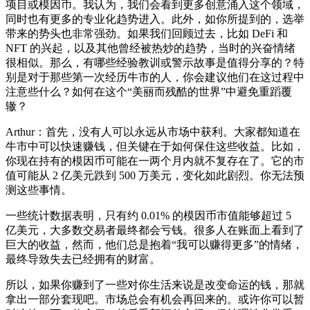
项目或模因币。我认为，我们会看到更多创意涌入这个领域，
同时也有更多的专业化趋势进入。此外，如你所提到的，选举
带来的势头也非常强劲。如果我们回顾过去，比如 DeFi 和
NFT 的兴起，以及其他曾经被热炒的趋势，当时的兴奋情绪
很相似。那么，有哪些经验教训或警示故事是值得分享的？特
别是对于那些第一次经历牛市的人，你会建议他们在这过程中
注意些什么？如何在这个“美丽而残酷的世界”中避免重蹈覆
辙？
Arthur：首先，没有人可以永远从市场中获利。大家都知道在
牛市中可以快速赚钱，但关键在于如何保住这些收益。比如，
你现在持有的模因币可能在一两个月内就不复存在了。它的市
值可能从 2 亿美元跌到 500 万美元，变化如此剧烈。你无法预
测这些事情。
一些统计数据表明，只有约 0.01% 的模因币市值能够超过 5
亿美元，大多数交易者最终都会亏钱。很多人在账面上看到了
巨大的收益，然而，他们总是抱着“我可以赚得更多”的情绪，
最终导致失去已经拥有的财富。
所以，如果你赚到了一些对你生活来说是改变命运的钱，那就
拿出一部分套现吧。市场总会有机会再回来的。或许你可以暂