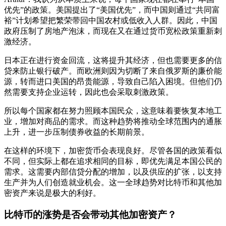
优先”的政策。美国提出了“美国优先”，而中国则通过“共同富
裕”计划希望把繁荣带回中国农村或低收入人群。因此，中国
政府压制了房地产泡沫，而现在又在通过货币宽松政策重新刺
激经济。
日本正在进行资金回流，这将提升其经济，但也需要更多的信
贷来防止银行破产。而欧洲则因为切断了来自俄罗斯的廉价能
源，转而进口美国的昂贵能源，导致自己陷入困境。但他们仍
然需要支持企业运转，因此也会采取刺激政策。
所以每个国家都在努力照顾本国民众，这意味着要恢复本地工
业，增加对商品的需求。而这种趋势将推动全球范围内的通胀
上升，进一步压制债券收益的长期前景。
在这样的环境下，加密货币会表现良好。尽管各国的政策看似
不同，但实际上都在追求相同的目标，即优先满足本国公民的
需求。这需要内部信贷分配的增加，以及供应的扩张，以支持
生产并为人们创造就业机会。这一全球趋势对比特币和其他加
密资产来说是极大的利好。
比特币的涨势是否会带动其他加密资产？