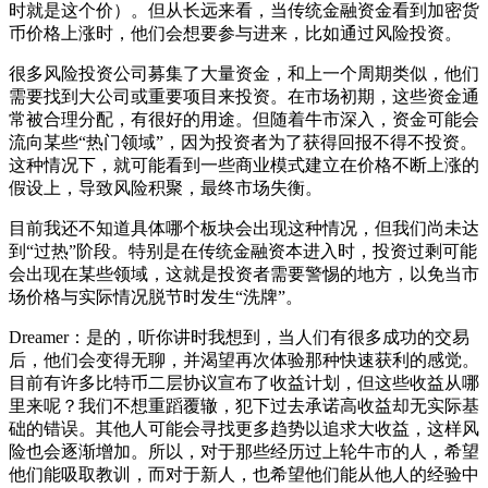
时就是这个价）。但从长远来看，当传统金融资金看到加密货
币价格上涨时，他们会想要参与进来，比如通过风险投资。
很多风险投资公司募集了大量资金，和上一个周期类似，他们
需要找到大公司或重要项目来投资。在市场初期，这些资金通
常被合理分配，有很好的用途。但随着牛市深入，资金可能会
流向某些“热门领域”，因为投资者为了获得回报不得不投资。
这种情况下，就可能看到一些商业模式建立在价格不断上涨的
假设上，导致风险积聚，最终市场失衡。
目前我还不知道具体哪个板块会出现这种情况，但我们尚未达
到“过热”阶段。特别是在传统金融资本进入时，投资过剩可能
会出现在某些领域，这就是投资者需要警惕的地方，以免当市
场价格与实际情况脱节时发生“洗牌”。
Dreamer：是的，听你讲时我想到，当人们有很多成功的交易
后，他们会变得无聊，并渴望再次体验那种快速获利的感觉。
目前有许多比特币二层协议宣布了收益计划，但这些收益从哪
里来呢？我们不想重蹈覆辙，犯下过去承诺高收益却无实际基
础的错误。其他人可能会寻找更多趋势以追求大收益，这样风
险也会逐渐增加。所以，对于那些经历过上轮牛市的人，希望
他们能吸取教训，而对于新人，也希望他们能从他人的经验中