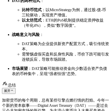
DAT的两种范式
：
比特币范式
：以MicroStrategy为例，通过股-债-币
三轮驱动，实现资产增值。
以太坊范式
：ETH的PoS机制提供稳定质押收益
（年化4%），类似“数字国债”。
战略意义与风险
：
DAT策略为企业提供新资产配置方式，吸引传统资
本。
需警惕虚假买盘和反身性风险，币价下跌可能引发
连锁反应，导致市场踩踏。
市场展望
：DAT策略可能推动资金向少数适合资产负债
表的币种集中，呈现“强者恒强”态势。
总结
展开
加密货币的每个周期，总有某些引擎点燃行情的烈焰。今年一
个新的资本叙事——Digital Asset Treasury（DAT）——是过去
三个月加密市场的新引擎，为主流山寨币注入大量买盘资金，