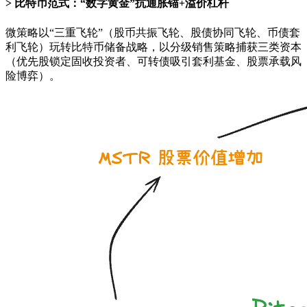
比特币范式：“数字黄金”抗通胀锚+溢价杠杆
微策略以“三重飞轮”（股币共振飞轮、股债协同飞轮、币债套
利飞轮）玩转比特币储备战略，以分级销售策略捕获三类资本
（优先股锁定固收投资者、可转债吸引套利基金、股票承载风
险博弈）。