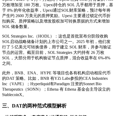
万枚增加至 180 万枚。Upexi持仓的 SOL 几乎都用于质押，基
于 8% 的年化收益率，Upexi通过SOL财库策略，预计每年将
产生约 2600 万美元的质押奖励。Upexi 主要通过锁定代币折
扣购买、质押策略以及增发股权加可转换票据的方式来增加
SOL 储备数量。
SOL Strategies Inc.（HODL）：这也是首批宣布分阶段收购
SOL启动战略储备计划的上市公司之一。2025 年初，他们发
行了 5 亿美元可转换债券，用于建立 SOL 财库，并参与验证
节点的运营。截至目前，SOL Strategies 大约持有 26 万枚
SOL，大部分用于机构验证节点质押，混合收益率在 6%-8%
之间。
此外，BNB、ENA、HYPE 等项目也各有机构启动相应代币
的DAT 策略。比如，BNB 有YZi Labs参投的CEA Industries
Inc（VAPE）；Hyperliquid有Paradigm 注资的Sonnet Bio
Therapeutics（SONN）；Ethena 有 Ethena 基金会主导设立的
StablecoinX。
三、DAT的两种范式模型解析