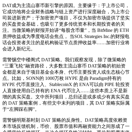
DAT成为主流山寨币新引擎的原因。主要缘于：于上市公司，
它成功地将企业财务战略与链上资产进行深度融合，为上市公
司装进新资产；于加密资产项目，不仅为加密市场提供了坚实
的买盘资金基础，也吸引了更多传统资本和长期投资者的关
注。当微策略的财报开始讲“每股含币量”，当 BitMine 的 ETH
质押收益成为季度电话会焦点， 当SOL Strategies Inc.的财报电
话会投资者关注的是机构验证节点质押收益率……加密行业将
会进入新纪元。
需警惕空中楼阁式 DAT策略。我们观察发现，除了微策略的
“三重飞轮”融资路径，大多数主流山寨币 DAT策略的初始资
金都是来自于项目基金会本身、代币主要投资人或生态核心节
点。比如，SONN的 1000万枚 HYPE 是由 Paradigm持有的
HYPE 代币直接注入、StablecoinX 的 ENA可以由 PIPE 轮投资
人直接使用自己持有的 ENA 代币注入……这些本质上不是新
增的真实买盘。文中所列项目，总归还是或多或少有真实买盘
的 DAT 策略案例，有些文中未列的项目，其 DAT 策略实际属
于“左脚踩右脚”。
需警惕明斯基时刻 DAT 策略的反身性。DAT策略高度依赖资
本市场反馈机制，币价、股票市值和再融资能力之间形成了一