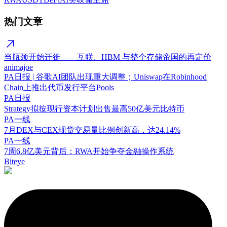
热门文章
当瓶颈开始迁徙——互联、HBM 与整个存储帝国的再定价
animajoe
PA日报 | 谷歌AI团队出现重大调整；Uniswap在Robinhood
Chain上推出代币发行平台Pools
PA日报
Strategy拟按现行资本计划出售最高50亿美元比特币
PA一线
7月DEX与CEX现货交易量比例创新高，达24.14%
PA一线
7周6.8亿美元背后：RWA开始争夺金融操作系统
Biteye