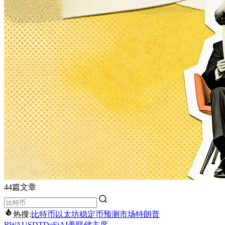
44篇文章
热搜:
比特币
以太坊
稳定币
预测市场
特朗普
RWA
USDT
DeFi
AI
美联储主席