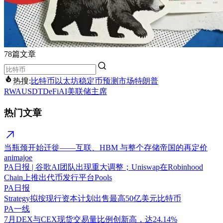
78篇文章
热搜:
比特币
以太坊
稳定币
预测市场
特朗普
RWA
USDT
DeFi
AI
美联储主席
热门文章
当瓶颈开始迁徙——互联、HBM 与整个存储帝国的再定价
animajoe
PA日报 | 谷歌AI团队出现重大调整；Uniswap在Robinhood
Chain上推出代币发行平台Pools
PA日报
Strategy拟按现行资本计划出售最高50亿美元比特币
PA一线
7月DEX与CEX现货交易量比例创新高，达24.14%