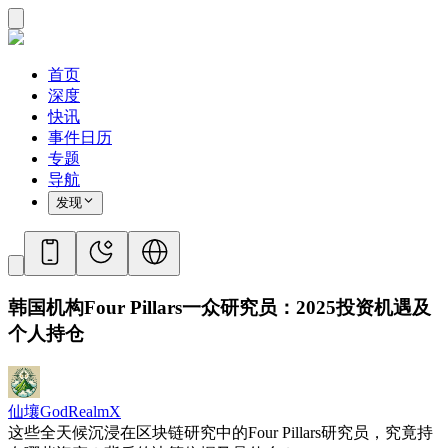
首页
深度
快讯
事件日历
专题
导航
发现
韩国机构Four Pillars一众研究员：2025投资机遇及
个人持仓
仙壤GodRealmX
这些全天候沉浸在区块链研究中的Four Pillars研究员，究竟持