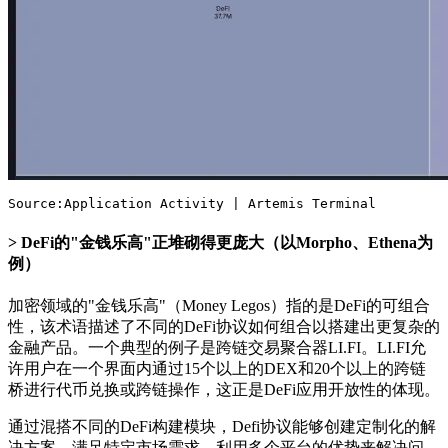
Source:Application Activity | Artemis Terminal
DeFi的"金钱乐高"正堆砌得更庞大（以Morpho、Ethena为
例）
加密领域的"金钱乐高"（Money Legos）指的是DeFi的可组合
性，该术语描述了不同的DeFi协议如何组合以搭建出更复杂的
金融产品。一个典型的例子是跨链交易聚合器LI.FI。LI.FI允
许用户在一个界面内通过15个以上的DEX和20个以上的跨链
桥进行代币兑换或跨链操作，这正是DeFi应用开放性的体现。
通过混搭不同的DeFi构建模块，Defi协议能够创建定制化的解
决方案，满足特定市场需求，利用多个平台的优势来解决问