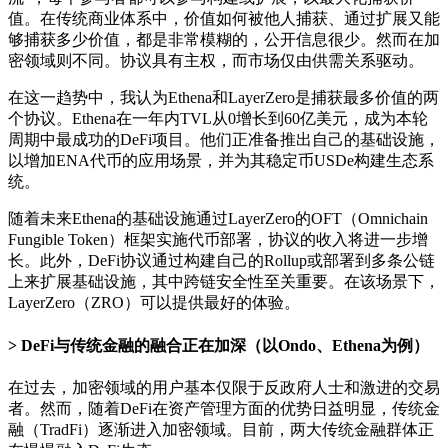
值。在传统商业体系中，价值如何被他人捕获、通过扩展又能
够捕获多少价值，都是非常模糊的，公开信息很少。然而在加
密领域则不同。协议具有主权，而市场仅由供需关系驱动。
在这一趋势中，我认为Ethena和LayerZero是捕获最多价值的两
个协议。Ethena在一年内TVL从0增长到60亿美元，成为本轮
周期中最成功的DeFi项目。他们正准备推出自己的基础设施，
以增加ENA代币的应用场景，并为其稳定币USDe构建生态系
统。
随着未来Ethena的基础设施通过LayerZero的OFT（Omnichain
Fungible Token）框架实施代币部署，协议的收入将进一步增
长。此外，DeFi协议通过构建自己的Rollup或部署到多条公链
上来扩展基础设施，其中跨链安全性至关重要。在该场景下，
LayerZero（ZRO）可以提供最好的体验。
DeFi与传统金融的融合正在加深（以Ondo、Ethena为例）
在过去，加密领域的用户基本仅限于反政府人士和激进的交易
者。然而，随着DeFi在资产管理方面的优势日益明显，传统金
融（TradFi）逐渐进入加密领域。目前，两大传统金融群体正