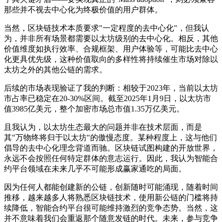
那些并不视去中心化为终极价值的用户群体。
当然，区块链技术本质要求"一定程度的去中心化"，但我认
为，并非所有场景都需要以太坊级别的去中心化。相反，其他
价值维度如执行效率、合规框架、用户体验等，可能比去中心
化更具优先级，这种价值取向的多样性将持续催生市场对除以
太坊之外的其他公链的需求。
后续的市场表现验证了我的判断：相较于2023年，当前以太坊
市占率已稳定在20-30%区间。截至2025年1月9日，以太坊市
值3985亿美元，整个加密市场总市值1.35万亿美元。
且我认为，以太坊生态最大的问题并非在技术层面，而是
其"万物终将归于以太坊"的傲慢态度。某种程度上，这与他们
倡导的去中心化理念背道而驰。区块链试图构建的开放世界，
永远不会按照任何特定群体的意志运行。因此，我认为智能合
约平台领域在未来几乎不可能形成赢家通吃的局面。
因为任何人都能创建新的公链，创新随时可能涌现，随着时间
推移，越来越多人将熟悉区块链技术，使用新公链的门槛将持
续降低，智能合约平台很可能维持激烈的竞争态势。当然，这
并不意味着我们会重返那个随意发链的时代。未来，参与竞争