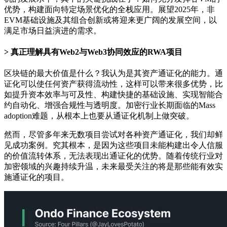
优势，构建面向特定场景优化的全栈应用。展望2025年，非
EVM基础设施及其组合创新或将迎来更广阔的发展空间，以
满足市场日益演进的需求。
真正理解具有Web2与Web3协同效应的RWA项目
区块链的最大价值是什么？我认为是其资产通证化的能力。通
证化可以使任何资产获得流动性，这样可以带来很多优势，比
如提升资本效率与可及性、构建快捷的基础设施、实现智能合
约自动化、增强合规性与透明度。加密行业长期面临的Mass
adoption难题，从根本上也要从通证化机制上做突破。
然而，尽管多年来无数项目尝试对各种资产通证化，我们却鲜
见成功案例。究其根本，是因为这些项目未能构建出令人信服
的价值流转体系，无法表现出通证化的优势。随着传统行业对
加密领域的兴趣持续升温，未来最受关注的将是那些能有效实
施通证化的项目。