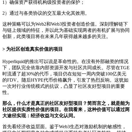
1）确保资产获得机构级投资者的保护；
2）通过与各类协议的交互最大化其效用。
这种策略可以为Web2和Web3投资者创造价值。深刻理解链下
与链上领域的特征，并以此为基础实现两者的有机扩展与协同
创新，此类项目将在未来几年获得越来越多的关注。
为社区创造真实价值的项目
Hyperliquid的推出可以说是革命性的。在没有外部融资的情况
下，团队完全依靠内部资源开发与社区共同成长。尽管在TGE
时流通了超30%的代币，项目仍在短短一周内突破100亿美元
的FDV。随后HYPE代币价格飙升，引发了热烈反响。这犹如
一次对行业传统模式的抗议，凸显了社区友好型项目的重要
性。
那么，什么才是真正的社区友好型项目？简而言之，就是能为
社区提供实质性价值的项目。在我看来，这种价值可以通过两
大途径实现：经济收益与文化认同。
首先看经济收益层面。鉴于Web3生态对激励机制的敏感性，