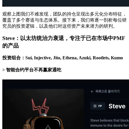
观察上图我们不难发现，团队的持仓呈现出多元化分布特征，
覆盖了多个赛道与生态体系。接下来，我们将逐一剖析每位研
究员的投资逻辑，以及他们对这些资产未来潜力的研判。
Steve：以太坊统治力衰退，专注于已在市场中PMF
的产品
投资组合：Sui, Injective, Jito, Ethena, Azuki, Rootlets, Kumo
智能合约平台不再赢家通吃