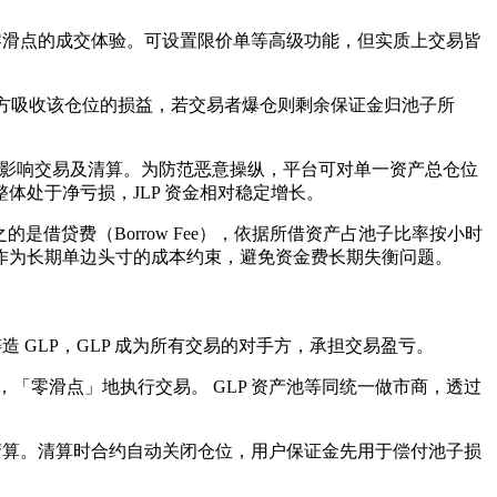
受接近零滑点的成交体验​。可设置限价单等高级功能，但实质上交易皆
对手方吸收该仓位的损益，若交易者爆仓则剩余保证金归池子所
定会影响交易及清算​。为防范恶意操纵，平台可对单一资产总仓位
处于净亏损，JLP 资金相对稳定增长。
的是借贷费（Borrow Fee），依据所借资产占池子比率按小时
制作为长期单边头寸的成本约束，避免资金费长期失衡问题。
存入资产铸造 GLP，GLP 成为所有交易的对手方，承担交易盈亏。
​，「零滑点」地执行交易​。 GLP 资产池等同统一做市商，透过
即触发清算。清算时合约自动关闭仓位，用户保证金先用于偿付池子损