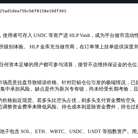
25ad1dea75bcb6f8158e10df303
提供资金，使用者可存入 USDC 等资产进 HLP Vault，成为平台做
化交易所级别体验​。 HLP 金库充当做市商，在订单簿上挂单提供
任何资本足够的用户都可参与清算，接管不达维持保证金的仓位​。 
一市场恶意拉盘导致错误价格​。针对巨鲸仓位引发的极端情况，已
lt 集中承担风险。缺点是作为新兴专有链，尚未经受长期考验​
价格贴近现货​。若多头比空头占优，则多头支付资金费给空头（
可能的动态调整资金费率来降低风险。持仓成本则是除资金费外，持
l) 提供流动性，池子包含 SOL、ETH、WBTC、USDC、USDT 等指