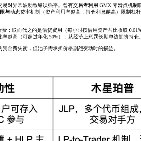
对异常波动致错误强平​。曾有交易者利用 GMX 零滑点机制联
上限与动态费率机制（资产利用率越高，持仓利息越高）限制杠杆风险，
资金费；取而代之的是借贷费用（每小时按借用资产占比收取 0.01
率越高（可超过年化 50%），从经济上惩罚长期单边拥挤持仓​
的资金费失衡，但池子需承担价格剧烈变动时的损益。