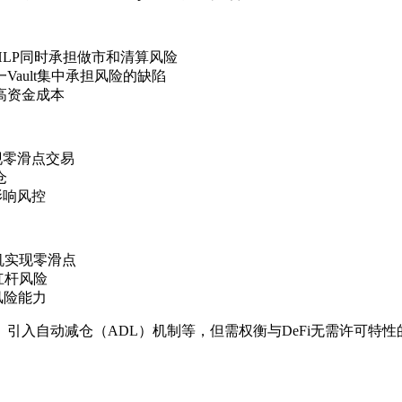
HLP同时承担做市和清算风险
ault集中承担风险的缺陷
高资金成本
实现零滑点交易
仓
影响风控
言机实现零滑点
杠杆风险
风险能力
引入自动减仓（ADL）机制等，但需权衡与DeFi无需许可特