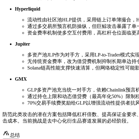
Hyperliquid
流动性由社区池HLP提供，采用链上订单簿撮合，
通过多交易所预言机防操纵，但巨鲸攻击暴露了单一V
资金费率机制使多空互付费用，高杠杆仓位面临更
Jupiter
多资产池JLP作为对手方，采用LP-to-Trader模式
无传统资金费率，改为借贷费机制抑制长期单边持
Solana链高性能支撑快速清算，但网络稳定性可能
GMX
GLP多资产池充当统一对手方，依赖Chainlink预
通过持仓上限和动态借贷费（最高年化50%）限制
70%交易手续费奖励给GLP以增强流动性提供者抗
防范此类攻击的潜在方案包括降低杠杆倍数、提高保证金要求、
击成本。当前挑战是去中心化衍生品赛道发展的必经阶段。
总结