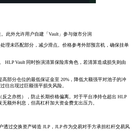
市流动性​。此外允许用户自建「Vault」参与做市分润
深度并处理未匹配部分，减少滑点​。价格参考外部预言机，确保挂单
HLP Vault 同时扮演清算保险库角色，若清算造成损失则由
提高部分仓位的最低保证金至 20%，降低大额强平对池子的冲
，且过往出现过巨额强平损失风险。
反之亦然），防止长期价格偏离。对于平台净持仓超出 HLP
仓过夜无额外利息，但高杠杆加大资金费支出压力。
数资产​。用户透过交换资产铸造 JLP，JLP 作为交易对手方承担杠杆交易风