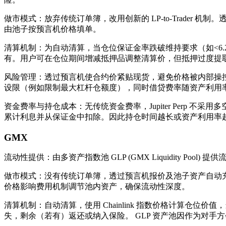
做市模式：放弃传统订单簿，改用创新的 LP-to-Trader
由池子按预言机价格填单。
清算机制：为自动清算，当仓位保证金率跌破维持要求（如<6.
有。用户可在仓位期间增减抵押品调整清算价，但抵押过度提取
风险管理：透过预言机使合约价紧贴现货，避免价格被内部操控。 
设限（例如限制最大杠杆仓额度），同时借贷费率随资产利用率
资金费率与持仓成本：无传统资金费率，Jupiter Perp 不
累计利息并从保证金中扣除​。因此持仓时间越长或资产利用率
GMX
流动性提供：由多资产指数池 GLP (GMX Liquidity Poo
做市模式：没有传统订单簿，透过预言机报价及池子资产自动充当对手
价格影响费用机制调节池内资产，确保流动性深度。
清算机制：自动清算，使用 Chainlink 指数价格计算仓
失，剩余（若有）返还或纳入保险。 GLP 资产池因作为对手