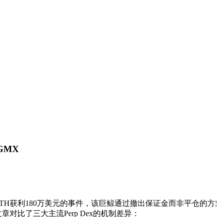
 GMX
杆做多ETH获利180万美元的事件，该巨鲸通过撤出保证金而非平仓
章对比了三大主流Perp Dex的机制差异：