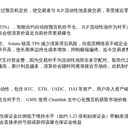
 机制​。透过预言机定价，使交易者与 JLP 流动性池直接交易，享
25%），智能合约自动按预言机价平仓。 JLP 流动性池作为
会使清算价逼近当前价而更易爆仓​
Solana 链高 TPS 减少清算滞后风险，但底层网络若不稳
升高，使长期单边持仓成本增加，抑制极端偏倚。迄今交易者整体
采用多空互付资金费，因为交易对手为流动性池而非多空配对​。取而代之
越高，累计利息越多，清算价会随时间逐渐接近市场价​。此机
l) 提供流动性，包含 BTC、ETH、USDC、DAI 等资产​。用户
方。 GMX 使用 Chainlink 去中心化预言机获取市场价格
位价值，当保证金比例低于维持水平（如约 1.25 倍初始保证金）
方会直接承担亏损或获得该爆仓保证金收益​