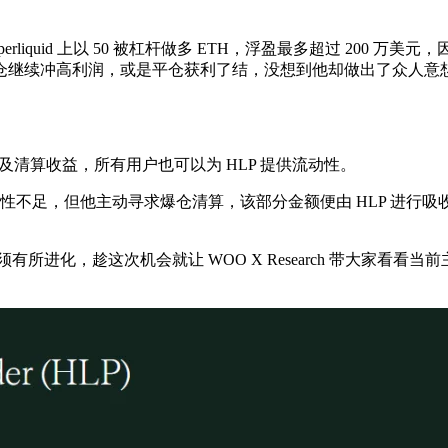
47057c 在 Hyperliquid 上以 50 被杠杆做多 ETH，浮盈最多超
仓继续冲高利润，或是平仓获利了结，没想到他却做出了众人意
费用以及清算收益，所有用户也可以为 HLP 提供流动性。
不足，但他主动寻求爆仓清算，该部分金额便由 HLP 进行吸收损失，
这次机会就让 WOO X Research 带大家看看当前主流的 Perp De