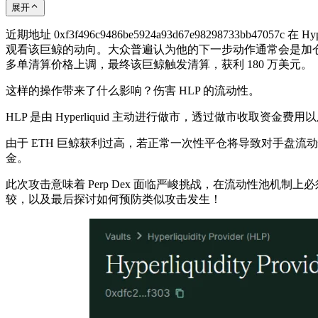
展开
近期地址 0xf3f496c9486be5924a93d67e98298733bb
观看该巨鲸的动向。大众普遍认为他的下一步动作通常会是加
多单清算价格上调，最终该巨鲸触发清算，获利 180 万美元。
这样的操作带来了什么影响？伤害 HLP 的流动性。
HLP 是由 Hyperliquid 主动进行做市，透过做市收取资金
由于 ETH 巨鲸获利过高，若正常一次性平仓将导致对手盘流动性
金。
此次攻击意味着 Perp Dex 面临严峻挑战，在流动性池机制上必须有所进化，趁
较，以及最后探讨如何预防类似攻击发生！