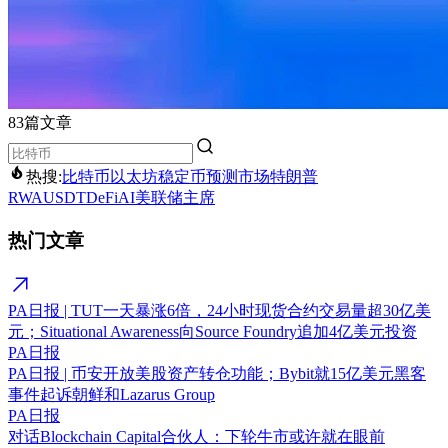
83篇文章
热搜:
比特币
以太坊
稳定币
预测市场
特朗普
RWA
USDT
DeFi
AI
美联储主席
热门文章
PA日报 | TUT一天暴涨6倍，24小时现货合约交易量超30亿美
元；Situational Awareness向Source Foundry追加4亿美元投资
PA日报
PA日报 | 币安开放美股资产转仓功能；Bybit就15亿美元黑客
事件起诉朝鲜和Lazarus Group
PA日报
对话Blockchain Capital合伙人：下轮牛市或许就在眼前