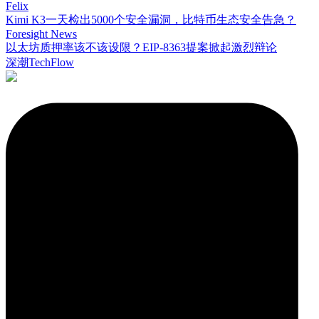
Felix
Kimi K3一天检出5000个安全漏洞，比特币生态安全告急？
Foresight News
以太坊质押率该不该设限？EIP-8363提案掀起激烈辩论
深潮TechFlow