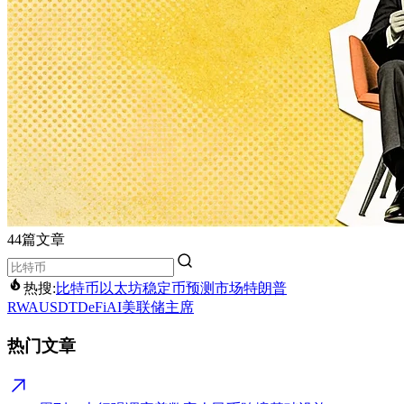
44篇文章
热搜:
比特币
以太坊
稳定币
预测市场
特朗普
RWA
USDT
DeFi
AI
美联储主席
热门文章